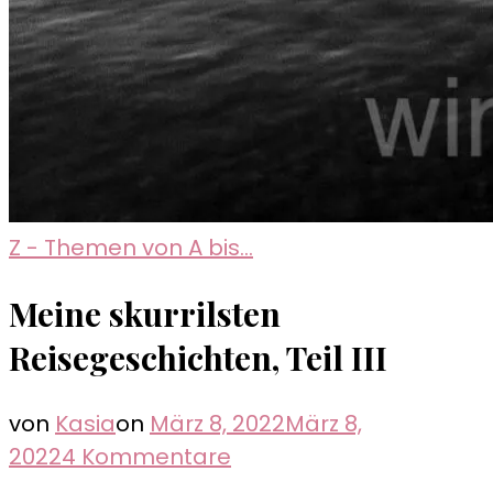
Z - Themen von A bis...
Meine skurrilsten
Reisegeschichten, Teil III
von
Kasia
on
März 8, 2022
März 8,
zu
2022
4 Kommentare
Meine