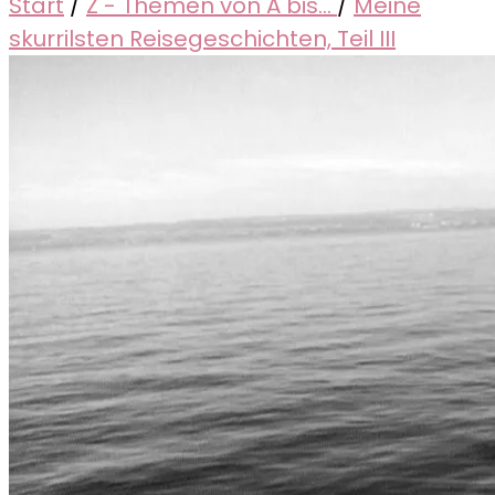
Start
/
Z - Themen von A bis...
/
Meine
skurrilsten Reisegeschichten, Teil III