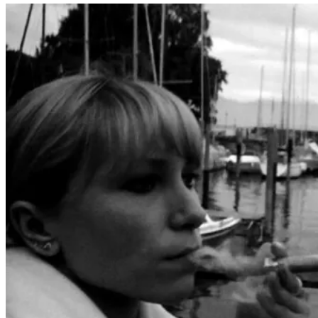
skurrilsten
Reisegeschichten,
Teil
III