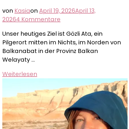
von
Kasia
on
April 19, 2026
April 13,
zu
2026
4 Kommentare
Pilgerort
Unser heutiges Ziel ist Gözli Ata, ein
Gözli
Pilgerort mitten im Nichts, im Norden von
Ata
Balkanabat in der Provinz Balkan
Welayaty …
Weiterlesen