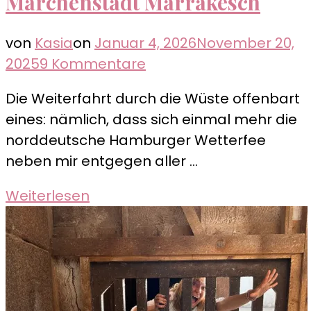
Märchenstadt Marrakesch
von
Kasia
on
Januar 4, 2026
November 20,
zu
2025
9 Kommentare
Märchenstadt
Die Weiterfahrt durch die Wüste offenbart
Marrakesch
eines: nämlich, dass sich einmal mehr die
norddeutsche Hamburger Wetterfee
neben mir entgegen aller …
Weiterlesen