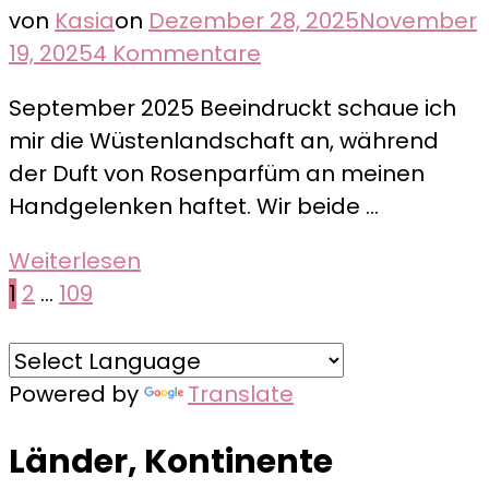
von
Kasia
on
Dezember 28, 2025
November
zu
19, 2025
4 Kommentare
Die
September 2025 Beeindruckt schaue ich
Atlas
mir die Wüstenlandschaft an, während
Filmstudios
der Duft von Rosenparfüm an meinen
in
Handgelenken haftet. Wir beide …
Ouarzazate
Weiterlesen
Seitennummerierung
Seite
Seite
Seite
1
2
…
109
der
Beiträge
Powered by
Translate
Länder, Kontinente