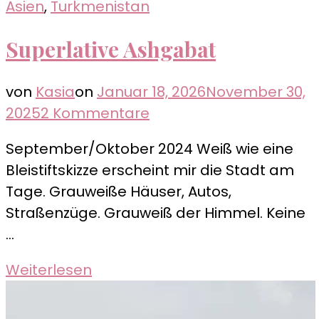
Asien
,
Turkmenistan
Superlative Ashgabat
von
Kasia
on
Januar 18, 2026
November 30,
zu
2025
2 Kommentare
Superlative
September/Oktober 2024 Weiß wie eine
Ashgabat
Bleistiftskizze erscheint mir die Stadt am
Tage. Grauweiße Häuser, Autos,
Straßenzüge. Grauweiß der Himmel. Keine
…
Weiterlesen