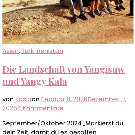
Asien
,
Turkmenistan
Die Landschaft von Yangisuw
und Yangy Kala
von
Kasia
on
Februar 8, 2026
Dezember 11,
zu
2025
4 Kommentare
Die
September/Oktober 2024 „Markierst du
Landschaft
dein Zelt, damit du es besoffen
von