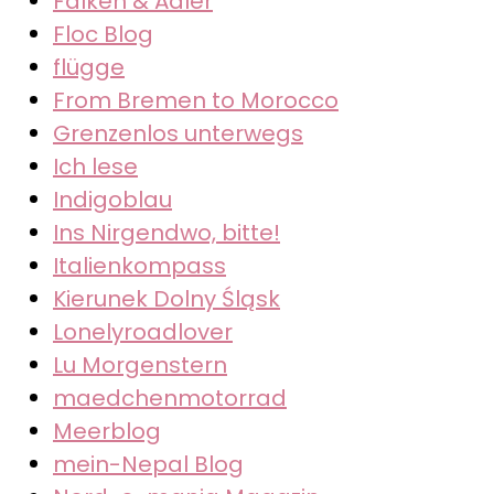
Falken & Adler
Floc Blog
flügge
From Bremen to Morocco
Grenzenlos unterwegs
Ich lese
Indigoblau
Ins Nirgendwo, bitte!
Italienkompass
Kierunek Dolny Śląsk
Lonelyroadlover
Lu Morgenstern
maedchenmotorrad
Meerblog
mein-Nepal Blog