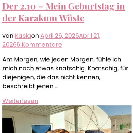
Der 2.10 – Mein Geburtstag in
der Karakum Wüste
von
Kasia
on
April 26, 2026
April 21,
zu
2026
6 Kommentare
Der
Am Morgen, wie jeden Morgen, fühle ich
2.10
mich noch etwas knatschig. Knatschig, für
–
diejenigen, die das nicht kennen,
Mein
beschreibt jenen …
Geburtstag
in
Weiterlesen
der
Karakum
Wüste