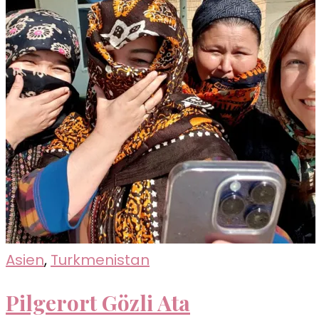
Asien
,
Turkmenistan
Pilgerort Gözli Ata