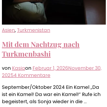
Asien
,
Turkmenistan
Mit dem Nachtzug nach
Turkmenbashi
von
Kasia
on
Februar 1, 2026
November 30,
zu
2025
4 Kommentare
Mit
September/Oktober 2024 Ein Kamel „Da
dem
ist ein Kamel! Da war ein Kamel!“ Rufe ich
Nachtzug
begeistert, als Sonja wieder in die …
nach