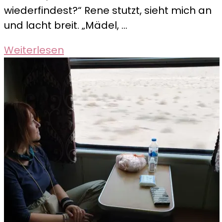
wiederfindest?“ Rene stutzt, sieht mich an
Yangisuw
und lacht breit. „Mädel, …
und
Yangy
Weiterlesen
Kala