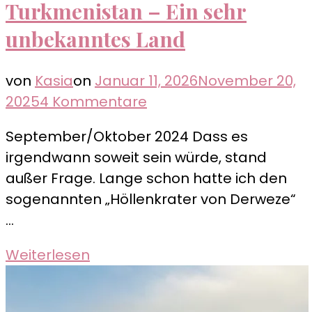
Turkmenistan – Ein sehr
unbekanntes Land
von
Kasia
on
Januar 11, 2026
November 20,
zu
2025
4 Kommentare
Turkmenistan
September/Oktober 2024 Dass es
–
irgendwann soweit sein würde, stand
Ein
außer Frage. Lange schon hatte ich den
sehr
sogenannten „Höllenkrater von Derweze“
unbekanntes
…
Land
Weiterlesen