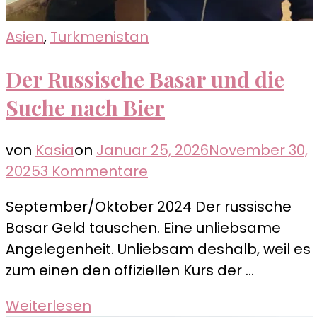
Asien
,
Turkmenistan
Der Russische Basar und die
Suche nach Bier
von
Kasia
on
Januar 25, 2026
November 30,
zu
2025
3 Kommentare
Der
September/Oktober 2024 Der russische
Russische
Basar Geld tauschen. Eine unliebsame
Basar
Angelegenheit. Unliebsam deshalb, weil es
und
zum einen den offiziellen Kurs der …
die
Suche
Weiterlesen