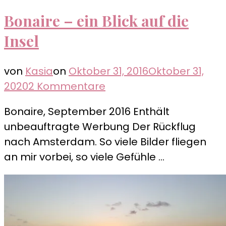
Bonaire – ein Blick auf die
Insel
von
Kasia
on
Oktober 31, 2016
Oktober 31,
zu
2020
2 Kommentare
Bonaire
Bonaire, September 2016 Enthält
–
unbeauftragte Werbung Der Rückflug
ein
nach Amsterdam. So viele Bilder fliegen
Blick
an mir vorbei, so viele Gefühle …
auf
die
Insel