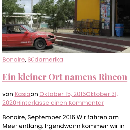
Bonaire
,
Südamerika
Ein kleiner Ort namens Rincon
von
Kasia
on
Oktober 15, 2016
Oktober 31,
zu
2020
Hinterlasse einen Kommentar
Ein
Bonaire, September 2016 Wir fahren am
kleiner
Meer entlang. Irgendwann kommen wir in
Ort