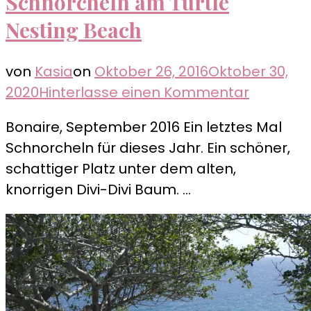
Schnorcheln am Turtle
Nesting Beach
von
Kasia
on
Oktober 26, 2016
Oktober 30,
zu
2020
Hinterlasse einen Kommentar
Schnorc
Bonaire, September 2016 Ein letztes Mal
am
Schnorcheln für dieses Jahr. Ein schöner,
Turtle
schattiger Platz unter dem alten,
Nesting
knorrigen Divi-Divi Baum. …
Beach