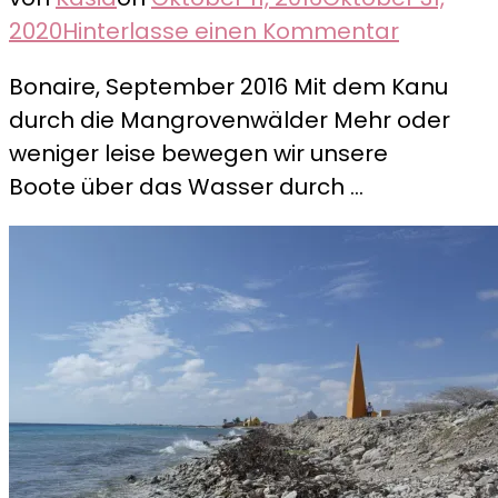
zu
2020
Hinterlasse einen Kommentar
Indians
Bonaire, September 2016 Mit dem Kanu
of
durch die Mangrovenwälder Mehr oder
the
weniger leise bewegen wir unsere
caribic
Boote über das Wasser durch …