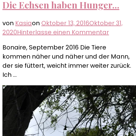
Die Echsen haben Hunger…
von
Kasia
on
Oktober 13, 2016
Oktober 31,
zu
2020
Hinterlasse einen Kommentar
Die
Bonaire, September 2016 Die Tiere
Echsen
kommen näher und näher und der Mann,
haben
der sie füttert, weicht immer weiter zurück.
Hunger…
Ich …