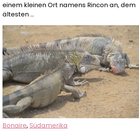
einem kleinen Ort namens Rincon an, dem
namens
ältesten …
Rincon
Bonaire
,
Südamerika