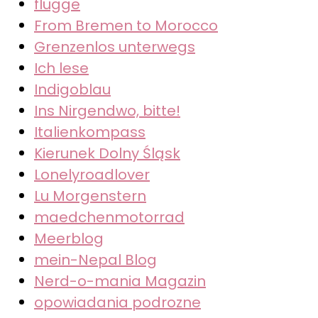
flügge
From Bremen to Morocco
Grenzenlos unterwegs
Ich lese
Indigoblau
Ins Nirgendwo, bitte!
Italienkompass
Kierunek Dolny Śląsk
Lonelyroadlover
Lu Morgenstern
maedchenmotorrad
Meerblog
mein-Nepal Blog
Nerd-o-mania Magazin
opowiadania podrozne