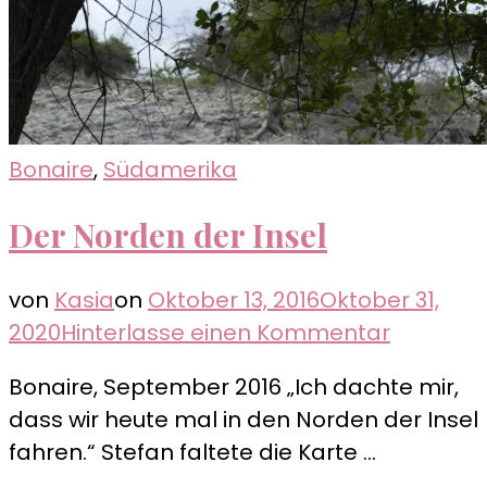
Bonaire
,
Südamerika
Der Norden der Insel
von
Kasia
on
Oktober 13, 2016
Oktober 31,
zu
2020
Hinterlasse einen Kommentar
Der
Bonaire, September 2016 „Ich dachte mir,
Norden
dass wir heute mal in den Norden der Insel
der
fahren.“ Stefan faltete die Karte …
Insel