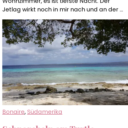
Wohnzimmer, es ist tiefste Nacht. Der
vermiss
Jetlag wirkt noch in mir nach und an der …
dich…
Bonaire
,
Südamerika