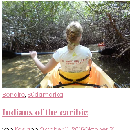
Bonaire
,
Südamerika
Indians of the caribic
von
Kasia
on
Oktober 11, 2016
Oktober 31,