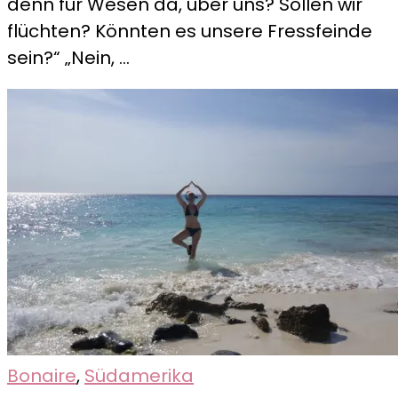
denn für Wesen da, über uns? Sollen wir
–
flüchten? Könnten es unsere Fressfeinde
Ein
sein?“ „Nein, …
sehr
geiler
Schnorc
Bonaire
,
Südamerika