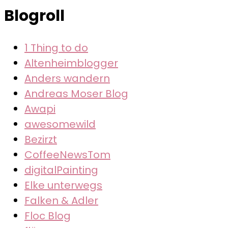
der
Blogroll
Beiträge
1 Thing to do
Altenheimblogger
Anders wandern
Andreas Moser Blog
Awapi
awesomewild
Bezirzt
CoffeeNewsTom
digitalPainting
Elke unterwegs
Falken & Adler
Floc Blog