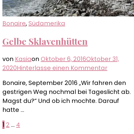
Bonaire
,
Südamerika
Gelbe Sklavenhütten
von
Kasia
on
Oktober 6, 2016
Oktober 31,
zu
2020
Hinterlasse einen Kommentar
Gelbe
Bonaire, September 2016 „Wir fahren den
Sklavenh
gestrigen Weg nochmal bei Tageslicht ab.
Magst du?“ Und ob ich mochte. Darauf
hatte …
Seitennummerierung
Seite
Seite
Seite
1
2
…
4