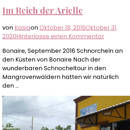
Im Reich der Arielle
von
Kasia
on
Oktober 18, 2016
Oktober 31,
zu
2020
Hinterlasse einen Kommentar
Im
Bonaire, September 2016 Schnorcheln an
Reich
den Küsten von Bonaire Nach der
der
wunderbaren Schnocheltour in den
Arielle
Mangrovenwäldern hatten wir natürlich
den …