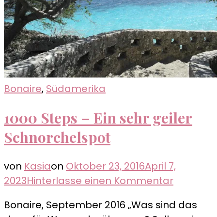
Bonaire
,
Südamerika
1000 Steps – Ein sehr geiler
Schnorchelspot
von
Kasia
on
Oktober 23, 2016
April 7,
zu
2023
Hinterlasse einen Kommentar
1000
Bonaire, September 2016 „Was sind das
Steps