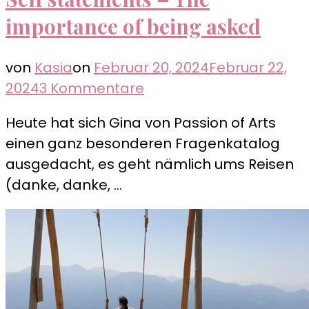
importance of being asked
von
Kasia
on
Februar 20, 2024
Februar 22,
zu
2024
3 Kommentare
Self
Heute hat sich Gina von Passion of Arts
statements
einen ganz besonderen Fragenkatalog
–
ausgedacht, es geht nämlich ums Reisen
The
(danke, danke, …
importance
of
being
asked