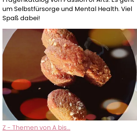
–
um Selbstfürsorge und Mental Health. Viel
The
Spaß dabei!
importance
of
being
asked
Z - Themen von A bis...