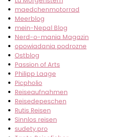
Lu Morgenstern
maedchenmotorrad
Meerblog
mein-Nepal Blog
Nerd-o-mania Magazin
opowiadania podrozne
Ostblog
Passion of Arts
Philipp Laage
Picpholio
Reiseaufnahmen
Reisedepeschen
Rutis Reisen
Sinnlos reisen
sudety.pro