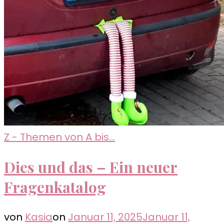
Z - Themen von A bis...
Dies und das – Ein neuer
Fragenkatalog
von
Kasia
on
Januar 11, 2025
Januar 11,