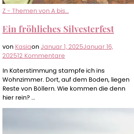
Z - Themen von A bis...
Ein fröhliches Silvesterfest
von
Kasia
on
Januar 1, 2025
Januar 16,
zu
2025
12 Kommentare
Ein
In Katerstimmung stampfe ich ins
fröhliches
Wohnzimmer. Dort, auf dem Boden, liegen
Silvesterfest
Reste von Böllern. Wie kommen die denn
hier rein? …