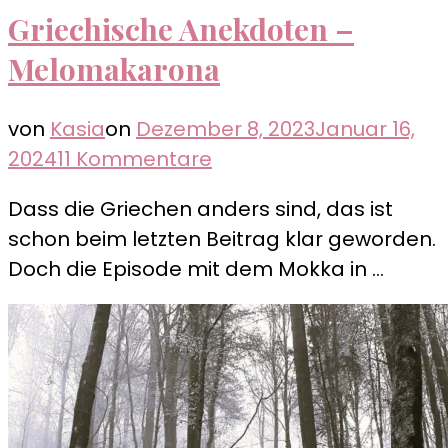
Griechische Anekdoten –
Melomakarona
von
Kasia
on
Dezember 8, 2023
Januar 16,
zu
2024
11 Kommentare
Griechische
Dass die Griechen anders sind, das ist
Anekdoten
schon beim letzten Beitrag klar geworden.
–
Doch die Episode mit dem Mokka in …
Melomakarona