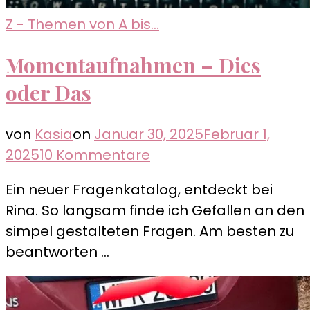
Z - Themen von A bis...
Momentaufnahmen – Dies
oder Das
von
Kasia
on
Januar 30, 2025
Februar 1,
zu
2025
10 Kommentare
Momentaufnahmen
Ein neuer Fragenkatalog, entdeckt bei
–
Rina. So langsam finde ich Gefallen an den
Dies
simpel gestalteten Fragen. Am besten zu
oder
beantworten …
Das