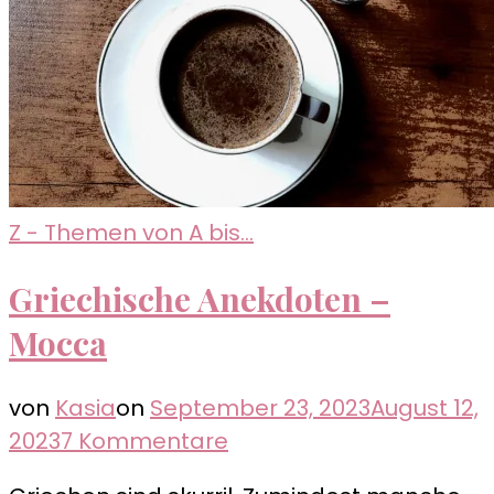
Z - Themen von A bis...
Griechische Anekdoten –
Mocca
von
Kasia
on
September 23, 2023
August 12,
zu
2023
7 Kommentare
Griechische