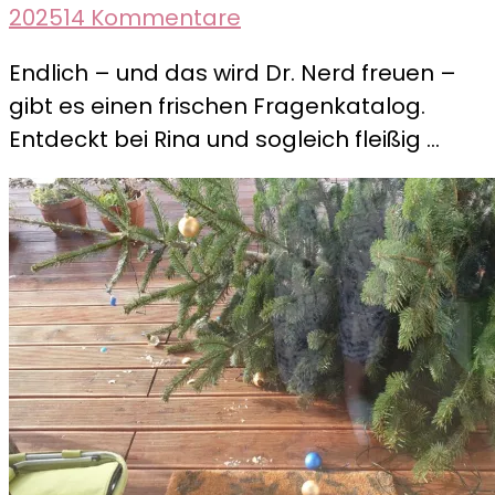
zu
2025
14 Kommentare
Dies
Endlich – und das wird Dr. Nerd freuen –
und
gibt es einen frischen Fragenkatalog.
das
Entdeckt bei Rina und sogleich fleißig …
–
Ein
neuer
Fragenkatalog