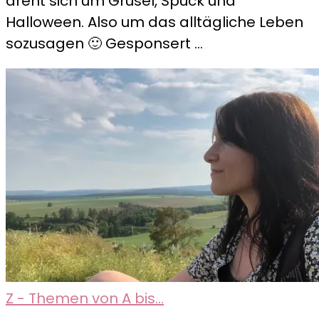
dreht sich um Grusel, Spuck und
–
Halloween. Also um das alltägliche Leben
the
sozusagen 🙂 Gesponsert …
importance
of
being
asked
Z - Themen von A bis...