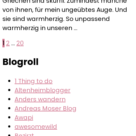
Griechen sind skurril. Zumindest manche
Anekdoten
von ihnen, für mein ungeübtes Auge. Und
–
sie sind warmherzig. So unpassend
Mocca
warmherzig in unseren …
Seitennummerierung
Seite
Seite
Seite
1
2
…
20
der
Blogroll
Beiträge
1 Thing to do
Altenheimblogger
Anders wandern
Andreas Moser Blog
Awapi
awesomewild
Bezirzt