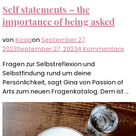
Self statements – the
importance of being asked
von
Kasia
on
September 27,
zu
2023
September 27, 2023
4 Kommentare
Self
Fragen zur Selbstreflexion und
sta
Selbstfindung rund um deine
–
Persönlichkeit, sagt Gina von Passion of
the
Arts zum neuen Fragenkatalog. Dem ist …
imp
of
bei
ask