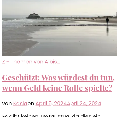
Z - Themen von A bis...
Geschützt: Was würdest du tun,
wenn Geld keine Rolle spielte?
von
Kasia
on
April 5, 2024
April 24, 2024
Es gibt keinen Textauszug, da dies ein