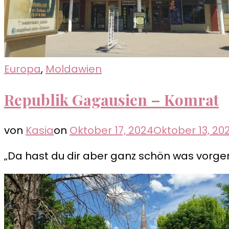
Europa
,
Moldawien
Republik Gagausien – Komrat
von
Kasia
on
Oktober 17, 2024
Oktober 13, 20
„Da hast du dir aber ganz schön was vorge