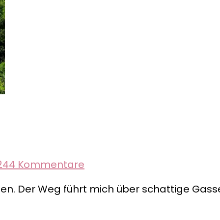
zu
24
4 Kommentare
Moldawien
nden. Der Weg führt mich über schattige Ga
–
Soroca