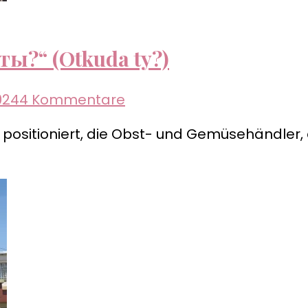
ты?“ (Otkuda ty?)
zu
024
4 Kommentare
Republik
positioniert, die Obst- und Gemüsehändler, d
Gagausien
–
„Откуда
ты?“
(Otkuda
ty?)