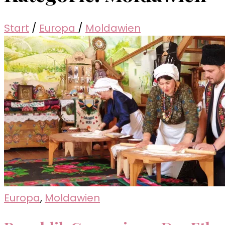
Start
/
Europa
/
Moldawien
Europa
,
Moldawien