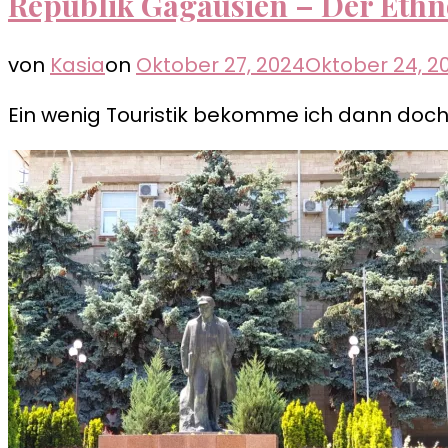
Republik Gagausien – Der Ethn
von
Kasia
on
Oktober 27, 2024
Oktober 24, 2
Ein wenig Touristik bekomme ich dann doch. 