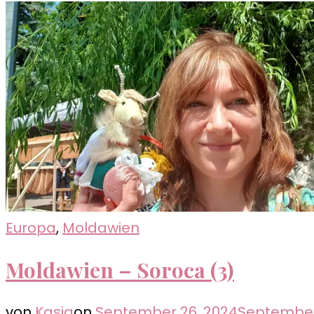
Europa
,
Moldawien
Moldawien – Soroca (3)
von
Kasia
on
September 26, 2024
September