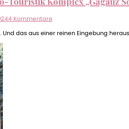
o-Touristik Komplex „Gagauz So
zu
024
4 Kommentare
Republik
Und das aus einer reinen Eingebung heraus. De
Gagausien
–
Der
Ethno-
Touristik
Komplex
„Gagauz
Sorfasi“