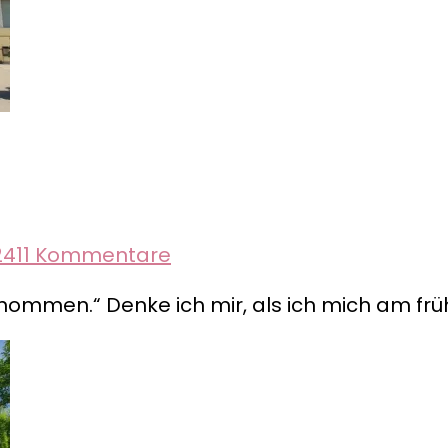
zu
24
11 Kommentare
Republik
nommen.“ Denke ich mir, als ich mich am fr
Gagausien
–
Komrat