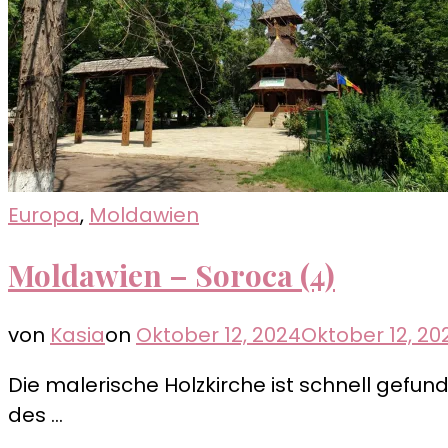
Europa
,
Moldawien
Moldawien – Soroca (4)
von
Kasia
on
Oktober 12, 2024
Oktober 12, 20
Die malerische Holzkirche ist schnell gefu
des …