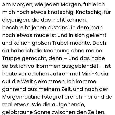
Am Morgen, wie jeden Morgen, fühle ich
2.10
mich noch etwas knatschig. Knatschig, für
–
diejenigen, die das nicht kennen,
Mein
beschreibt jenen Zustand, in dem man
Geburtstag
noch etwas müde ist und in sich gekehrt
in
und keinen großen Trubel möchte. Doch
der
da habe ich die Rechnung ohne meine
Karakum
Truppe gemacht, denn – und das habe
Wüste
selbst ich vollkommen ausgeblendet – ist
heute vor etlichen Jahren mal Mini-Kasia
auf die Welt gekommen. Ich komme
gähnend aus meinem Zelt, und nach der
Morgenroutine fotografiere ich hier und da
mal etwas. Wie die aufgehende,
gelbbraune Sonne zwischen den Zelten.