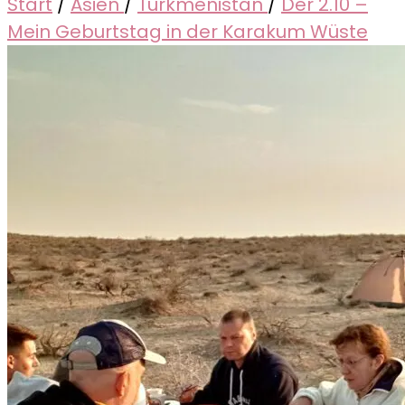
Start
/
Asien
/
Turkmenistan
/
Der 2.10 –
Mein Geburtstag in der Karakum Wüste