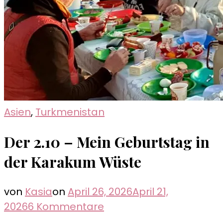
Asien
,
Turkmenistan
Der 2.10 – Mein Geburtstag in
der Karakum Wüste
von
Kasia
on
April 26, 2026
April 21,
zu
2026
6 Kommentare
Der