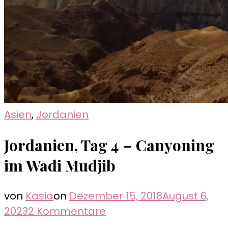
Asien
,
Jordanien
Jordanien, Tag 4 – Canyoning
im Wadi Mudjib
von
Kasia
on
Dezember 15, 2018
August 6,
zu
2023
2 Kommentare
Jordanien,