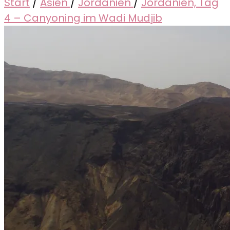
Start
/
Asien
/
Jordanien
/
Jordanien, Tag
4 – Canyoning im Wadi Mudjib