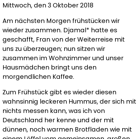
Mittwoch, den 3 Oktober 2018
Tag
4
Am nächsten Morgen frühstücken wir
–
wieder zusammen. Djamal* hatte es
Canyoning
geschafft, Fran von der Weiterreise mit
im
uns zu überzeugen; nun sitzen wir
Wadi
zusammen im Wohnzimmer und unser
Mudjib
Hausmädchen bringt uns den
morgendlichen Kaffee.
Zum Frühstück gibt es wieder diesen
wahnsinnig leckeren Hummus, der sich mit
nichts messen kann, was ich von
Deutschland her kenne und der mit
dünnen, noch warmen Brotfladen wie mit
einem Löffel vom gemeinsamen, großen