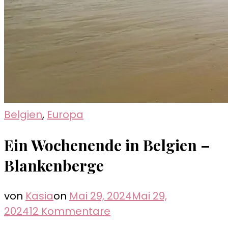
Belgien
,
Europa
Ein Wochenende in Belgien –
Blankenberge
von
Kasia
on
Mai 29, 2024
Mai 29,
zu
2024
12 Kommentare
Ein