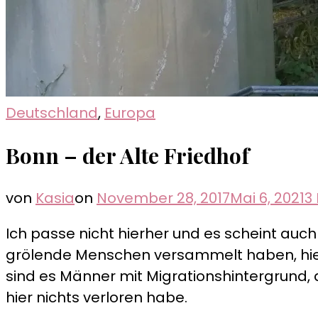
Deutschland
,
Europa
Bonn – der Alte Friedhof
von
Kasia
on
November 28, 2017
Mai 6, 2021
3
Ich passe nicht hierher und es scheint auch 
grölende Menschen versammelt haben, hier 
sind es Männer mit Migrationshintergrund, 
hier nichts verloren habe.