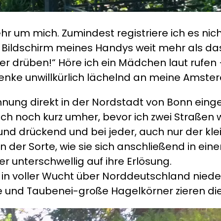
ehr um mich. Zumindest registriere ich es ni
der Bildschirm meines Handys weit mehr als d
er drüben!“ Höre ich ein Mädchen laut rufen 
enke unwillkürlich lächelnd an meine Amster
hnung direkt in der Nordstadt von Bonn einge
 ich noch kurz umher, bevor ich zwei Straßen
und drückend und bei jeder, auch nur der k
von der Sorte, wie sie sich anschließend in ei
 unterschwellig auf ihre Erlösung.
n voller Wucht über Norddeutschland nieder
und Taubenei-große Hagelkörner zieren die