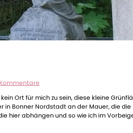
zu
 Kommentare
Bonn
kein Ort für mich zu sein, diese kleine Grünfl
–
in Bonner Nordstadt an der Mauer, die die F
der
die hier abhängen und so wie ich im Vorbeig
Alte
Friedhof