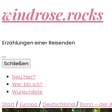
windrose.rocks
Erzählungen einer Reisenden
Schließen
Neu hier?
Wer bin ich?
Wunschliste
Start
/
Europa
/
Deutschland
/
Bonn – der A