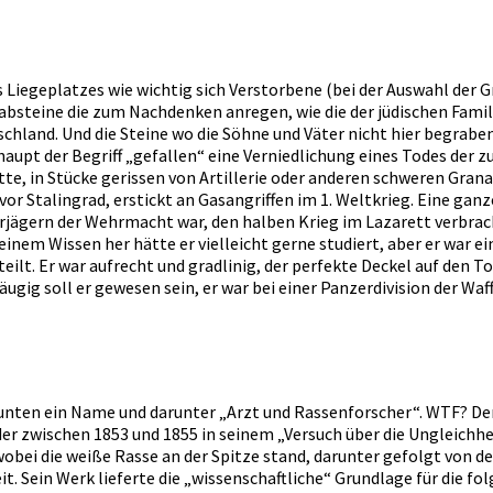
s Liegeplatzes wie wichtig sich Verstorbene (bei der Auswahl der
Grabsteine die zum Nachdenken anregen, wie die der jüdischen Famil
hland. Und die Steine wo die Söhne und Väter nicht hier begraben 
aupt der Begriff „gefallen“ eine Verniedlichung eines Todes der 
te, in Stücke gerissen von Artillerie oder anderen schweren Gran
r Stalingrad, erstickt an Gasangriffen im 1. Weltkrieg. Eine ganz
ägern der Wehrmacht war, den halben Krieg im Lazarett verbrach
em Wissen her hätte er vielleicht gerne studiert, aber er war ei
eilt. Er war aufrecht und gradlinig, der perfekte Deckel auf de
ugig soll er gewesen sein, er war bei einer Panzerdivision der Waf
 unten ein Name und darunter „Arzt und Rassenforscher“. WTF? De
r zwischen 1853 und 1855 in seinem „Versuch über die Ungleichhe
obei die weiße Rasse an der Spitze stand, darunter gefolgt von d
 Sein Werk lieferte die „wissenschaftliche“ Grundlage für die fo