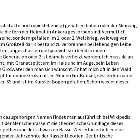
 Grabstätte noch quicklebendig) gehalten haben oder der Meinung
ie die fern der Heimat in Ankara gestorben sind. Vermutlich
sind, sondern gefallen im 1. oder 2. Weltkrieg, weit weg von
zum Großteil darin bestand zu verbrennen bei lebendigen Leibe
aten, angeschossen und qualvoll sterbend in einem
e Generation oder 2 ist damals verheizt worden. Ich muss da an
t, mit Granatsplittern im Hals und im Auge, sein Leben
n Großvater den man sich wünscht. Er hat mich oft in den Wald
n Topf für meine Großmutter. Meinen Großonkel; dessen Vorname
fen SS und ist im Kursker Bogen gefallen. Schon wieder dieser
n dazugehörigen Namen findet man ausführlich bei Wikipedia.
it der Menschenrassen“ die theoretische Grundlage dieses
er gelben und der schwarzen Rasse. Weiterhin erhob er eine
lgenden Jahrzehnte der Rassentheorien. Der britische