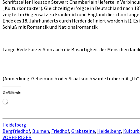
Schriftsteller Houston Stewart Chamberlain lieferte in Verbind
„Kulturkontakte“). Gleichzeitig erfolgte in Deutschland nach 1
zeigte. Im Gegensatz zu Frankreich und England die schon länge
Ende des 18. Jahrhunderts durch Herder definiert worden ist). E
Schluß mit Romantik und Nationalromantik.
Lange Rede kurzer Sinn auch die Bösartigkeit der Menschen land
(Anmerkung: Geheimrath oder Staatsrath wurde früher mit „th“ g
Gefällt mir:
Wird
geladen …
Heidelberg
Bergfriedhof
,
Blumen
,
Friedhof
,
Grabsteine
,
Heidelberg
,
Kulturb
Beitragsnavigation
VORHERIGER