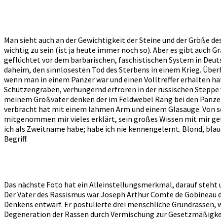
Man sieht auch an der Gewichtigkeit der Steine und der Größe de
wichtig zu sein (ist ja heute immer noch so). Aber es gibt auch 
geflüchtet vor dem barbarischen, faschistischen System in Deutsc
daheim, den sinnlosesten Tod des Sterbens in einem Krieg. Überh
wenn man in einem Panzer war und einen Volltreffer erhalten hat
Schützengraben, verhungernd erfroren in der russischen Steppe vo
meinem Großvater denken der im Feldwebel Rang bei den Panzerj
verbracht hat mit einem lahmen Arm und einem Glasauge. Von sein
mitgenommen mir vieles erklärt, sein großes Wissen mit mir get
ich als Zweitname habe; habe ich nie kennengelernt. Blond, blauä
Begriff.
Das nächste Foto hat ein Alleinstellungsmerkmal, darauf steht
Der Vater des Rassismus war Joseph Arthur Comte de Gobineau de
Denkens entwarf. Er postulierte drei menschliche Grundrassen, w
Degeneration der Rassen durch Vermischung zur Gesetzmäßigkeit.