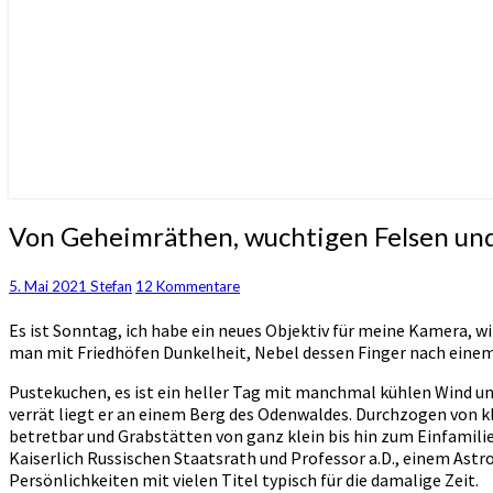
Von
Von Geheimräthen, wuchtigen Felsen un
Geheimräthen,
wuchtigen
Kommentare
5. Mai 2021
Stefan
12 Kommentare
Felsen
und
Es ist Sonntag, ich habe ein neues Objektiv für meine Kamera, 
Rassenforschern
man mit Friedhöfen Dunkelheit, Nebel dessen Finger nach einem 
Pustekuchen, es ist ein heller Tag mit manchmal kühlen Wind und
verrät liegt er an einem Berg des Odenwaldes. Durchzogen von k
betretbar und Grabstätten von ganz klein bis hin zum Einfamili
Kaiserlich Russischen Staatsrath und Professor a.D., einem Astr
Persönlichkeiten mit vielen Titel typisch für die damalige Zeit.