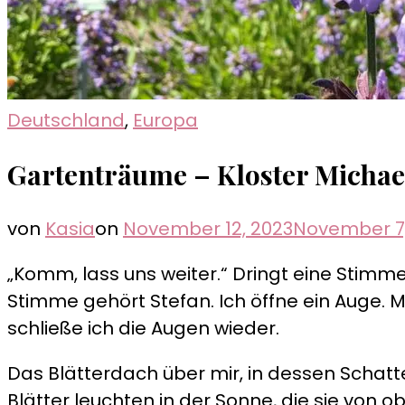
Deutschland
,
Europa
Gartenträume – Kloster Michae
von
Kasia
on
November 12, 2023
November 7,
„Komm, lass uns weiter.“ Dringt eine Stim
Stimme gehört Stefan. Ich öffne ein Auge. M
schließe ich die Augen wieder.
Das Blätterdach über mir, in dessen Schatte
Blätter leuchten in der Sonne, die sie von 