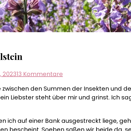
lstein
zu
 2023
13 Kommentare
Gartenträume
me zwischen den Summen der Insekten und de
–
ein Liebster steht über mir und grinst. Ich s
Kloster
Michaelstein
n ich auf einer Bank ausgestreckt liege, geh
oben bescheint. Soeben saßen wir beide da, s