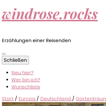
windrose.rocks
Erzählungen einer Reisenden
Schließen
Neu hier?
Wer bin ich?
Wunschliste
Start
/
Europa
/
Deutschland
/
Gartenträum