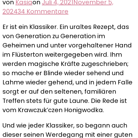
von
Kasia
on
Juli 4, 2021
November 5,
zu
2024
34 Kommentare
Der
Er ist ein Klassiker. Ein uraltes Rezept, das
Krawczuk’cze
von Generation zu Generation im
Honigwodka
Geheimen und unter vorgehaltener Hand
–
im Flüsterton weitergegeben wird. Ihm
ein
werden magische Kräfte zugeschrieben;
Klassiker
so mache er Blinde wieder sehend und
mit
Lahme wieder gehend, und in jedem Falle
heilenden
sorgt er auf den seltenen, familiären
Kräften
Treffen stets für gute Laune. Die Rede ist
vom Krawczuk’czen Honigwodka.
Und wie jeder Klassiker, so begann auch
dieser seinen Werdegang mit einer guten