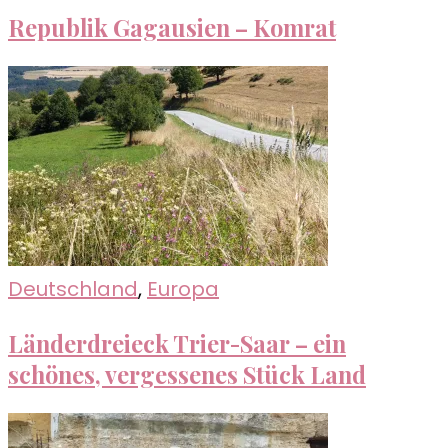
Republik Gagausien – Komrat
Deutschland
,
Europa
Länderdreieck Trier-Saar – ein
schönes, vergessenes Stück Land