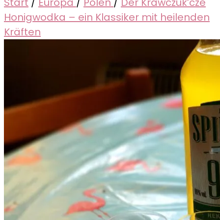
Start
/
Europa
/
Polen
/
Der Krawczuk’cze
Honigwodka – ein Klassiker mit heilenden
Kräften