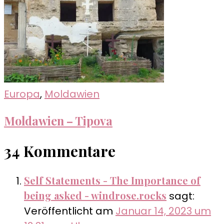
Europa
,
Moldawien
Moldawien – Tipova
34 Kommentare
Self Statements - The Importance of
being asked - windrose.rocks
sagt:
Veröffentlicht am
Januar 14, 2023 um