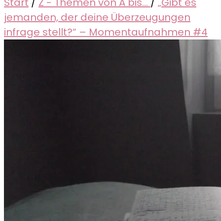
Start
/
Z - Themen von A bis...
/
„Gibt es
jemanden, der deine Überzeugungen
infrage stellt?“ – Momentaufnahmen #4