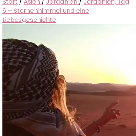
Start
/
Asien
/
Jordanien
/
Jordanien, Tag
6 – Sternenhimmel und eine
Liebesgeschichte