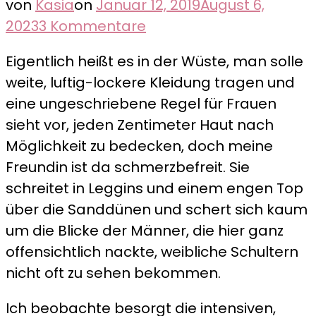
von
Kasia
on
Januar 12, 2019
August 6,
zu
2023
3 Kommentare
Jordanien,
Eigentlich heißt es in der Wüste, man solle
Tag
weite, luftig-lockere Kleidung tragen und
6
eine ungeschriebene Regel für Frauen
–
sieht vor, jeden Zentimeter Haut nach
Sternenhimmel
Möglichkeit zu bedecken, doch meine
und
Freundin ist da schmerzbefreit. Sie
eine
schreitet in Leggins und einem engen Top
Liebesgeschichte
über die Sanddünen und schert sich kaum
um die Blicke der Männer, die hier ganz
offensichtlich nackte, weibliche Schultern
nicht oft zu sehen bekommen.
Ich beobachte besorgt die intensiven,