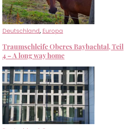
Deutschland
,
Europa
Traumschleife Oberes Baybachtal, Teil
4 – A long way home