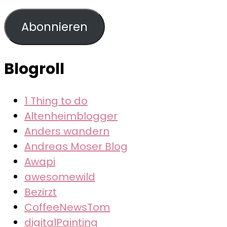
Mail-
Adresse
Abonnieren
Blogroll
1 Thing to do
Altenheimblogger
Anders wandern
Andreas Moser Blog
Awapi
awesomewild
Bezirzt
CoffeeNewsTom
digitalPainting