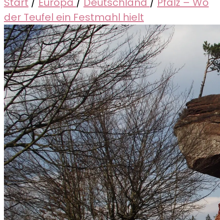
Start
/
Europa
/
Deutschland
/
Pfalz – Wo
der Teufel ein Festmahl hielt