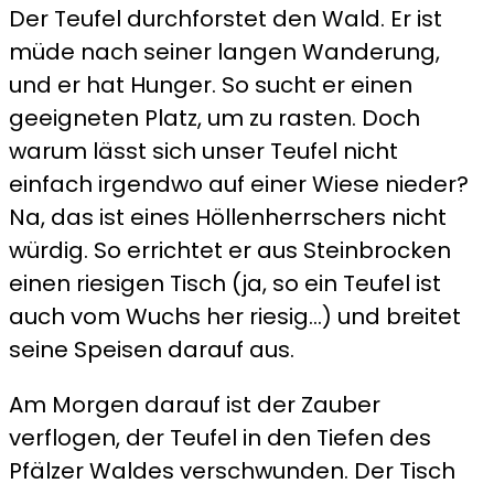
Der Teufel durchforstet den Wald. Er ist
–
müde nach seiner langen Wanderung,
Wo
und er hat Hunger. So sucht er einen
der
geeigneten Platz, um zu rasten. Doch
Teufel
warum lässt sich unser Teufel nicht
ein
einfach irgendwo auf einer Wiese nieder?
Festmah
Na, das ist eines Höllenherrschers nicht
hielt
würdig. So errichtet er aus Steinbrocken
einen riesigen Tisch (ja, so ein Teufel ist
auch vom Wuchs her riesig…) und breitet
seine Speisen darauf aus.
Am Morgen darauf ist der Zauber
verflogen, der Teufel in den Tiefen des
Pfälzer Waldes verschwunden. Der Tisch