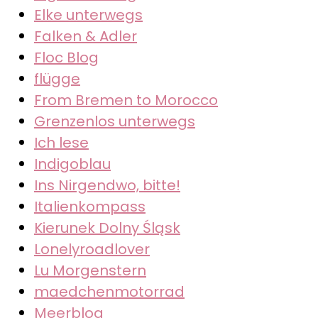
Elke unterwegs
Falken & Adler
Floc Blog
flügge
From Bremen to Morocco
Grenzenlos unterwegs
Ich lese
Indigoblau
Ins Nirgendwo, bitte!
Italienkompass
Kierunek Dolny Śląsk
Lonelyroadlover
Lu Morgenstern
maedchenmotorrad
Meerblog