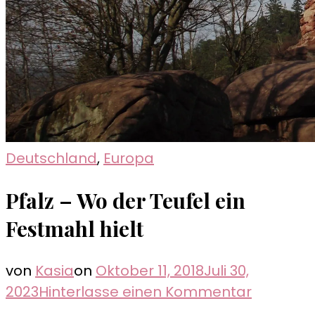
Deutschland
,
Europa
Pfalz – Wo der Teufel ein
Festmahl hielt
von
Kasia
on
Oktober 11, 2018
Juli 30,
zu
2023
Hinterlasse einen Kommentar
Pfalz