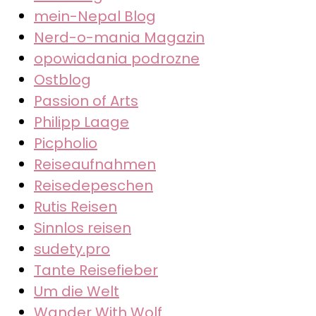
mein-Nepal Blog
Nerd-o-mania Magazin
opowiadania podrozne
Ostblog
Passion of Arts
Philipp Laage
Picpholio
Reiseaufnahmen
Reisedepeschen
Rutis Reisen
Sinnlos reisen
sudety.pro
Tante Reisefieber
Um die Welt
Wander With Wolf