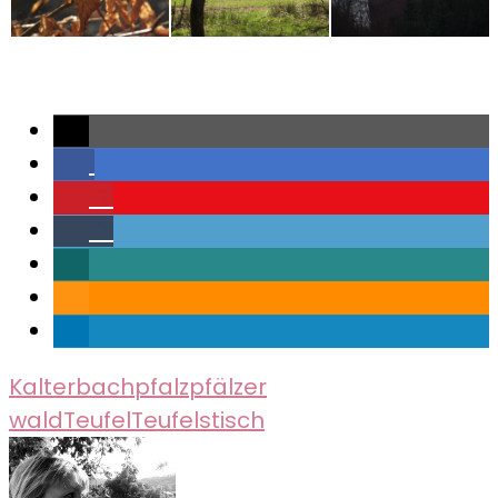
0
0
Kalterbach
pfalz
pfälzer
wald
Teufel
Teufelstisch