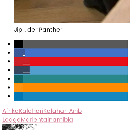
Jip… der Panther
0
0
Afrika
Kalahari
Kalahari Anib
Lodge
Mariental
namibia