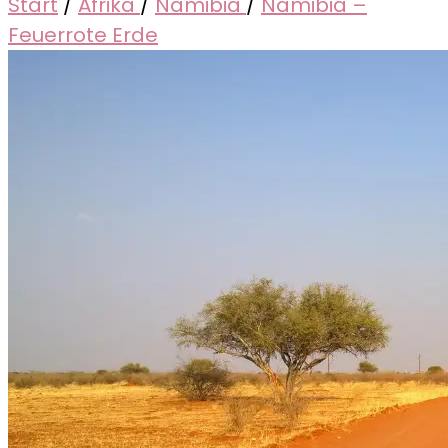
Start
/
Afrika
/
Namibia
/
Namibia –
Feuerrote Erde