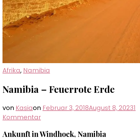
Afrika
,
Namibia
Namibia – Feuerrote Erde
von
Kasia
on
Februar 3, 2018
August 8, 2023
1
zu
Kommentar
Namibia
Ankunft in Windhoek, Namibia
–