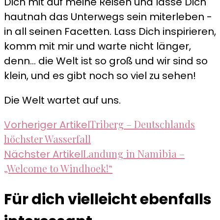
Dich mit auf meine Reisen und lasse Dich
hautnah das Unterwegs sein miterleben -
in all seinen Facetten. Lass Dich inspirieren,
komm mit mir und warte nicht länger,
denn... die Welt ist so groß und wir sind so
klein, und es gibt noch so viel zu sehen!
Die Welt wartet auf uns.
Beitragsnavigation
Triberg – Deutschlands
Vorheriger Artikel
höchster Wasserfall
Landung in Namibia –
Nächster Artikel
„Welcome to Windhoek!“
Für dich vielleicht ebenfalls