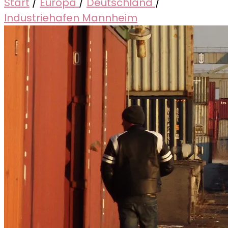
Start
/
Europa
/
Deutschland
/
Industriehafen Mannheim