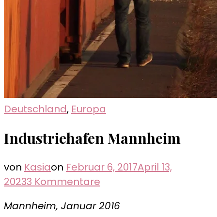
Deutschland
,
Europa
Industriehafen Mannheim
von
Kasia
on
Februar 6, 2017
April 13,
zu
2023
3 Kommentare
Industriehafen
Mannheim, Januar 2016
Mannheim