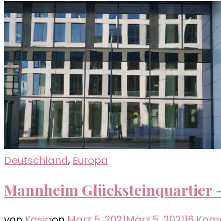
Deutschland
,
Europa
Mannheim Glücksteinquartier –
von
Kasia
on
März 5, 2021
März 5, 2021
16 Kom