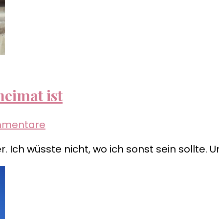
imat ist
zu
mmentare
Warum
. Ich wüsste nicht, wo ich sonst sein sollte.
Mannheim
meine
Wahlheimat
ist