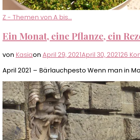
Z - Themen von A bis...
Ein Monat, eine Pflanze, ein Re
von
Kasia
on
April 29, 2021
April 30, 2021
26 K
April 2021 – Bärlauchpesto Wenn man in Man