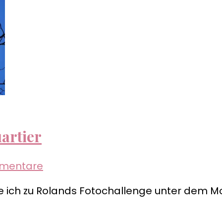
artier
zu
mmentare
Mannheim
 ich zu Rolands Fotochallenge unter dem M
–
das