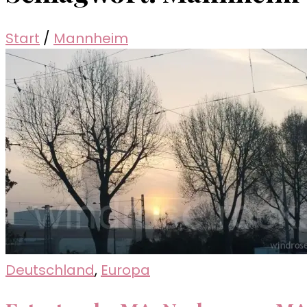
Start
/
Mannheim
Deutschland
,
Europa