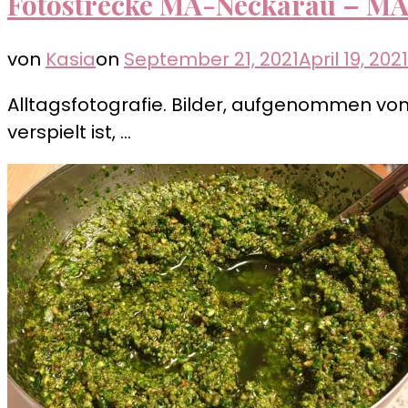
Fotostrecke MA-Neckarau – M
von
Kasia
on
September 21, 2021
April 19, 2021
Alltagsfotografie. Bilder, aufgenommen vo
verspielt ist, …