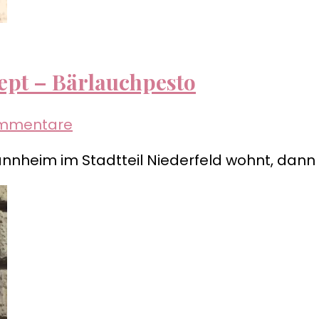
zept – Bärlauchpesto
zu
ommentare
Ein
nheim im Stadtteil Niederfeld wohnt, dann i
Monat,
eine
Pflanze,
ein
Rezept
–
Bärlauchpesto