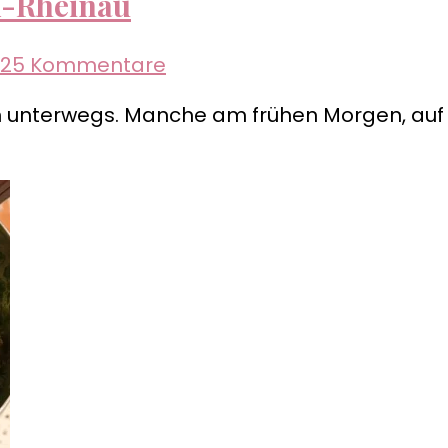
A-Rheinau
zu
25 Kommentare
Fotostrecke
n unterwegs. Manche am frühen Morgen, auf 
MA-
Neckarau
–
MA-
Rheinau