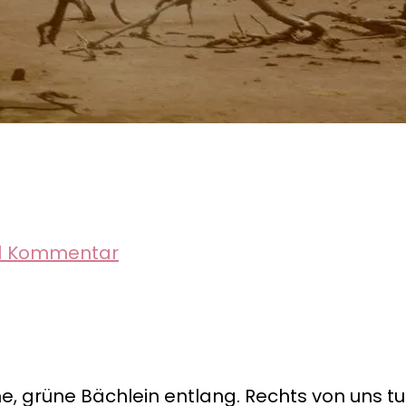
zu
1 Kommentar
Der
Zauber
von
Bonaire
, grüne Bächlein entlang. Rechts von uns tu