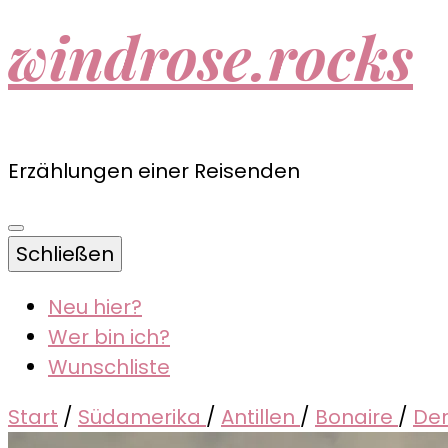
windrose.rocks
Erzählungen einer Reisenden
Schließen
Neu hier?
Wer bin ich?
Wunschliste
Start
/
Südamerika
/
Antillen
/
Bonaire
/
Der