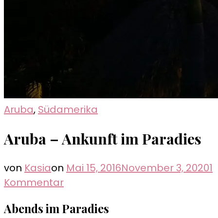
Aruba
,
Südamerika
Aruba – Ankunft im Paradies
von
Kasia
on
Mai 15, 2016
November 3, 2020
1
zu
Kommentar
Aruba
Abends im Paradies
–