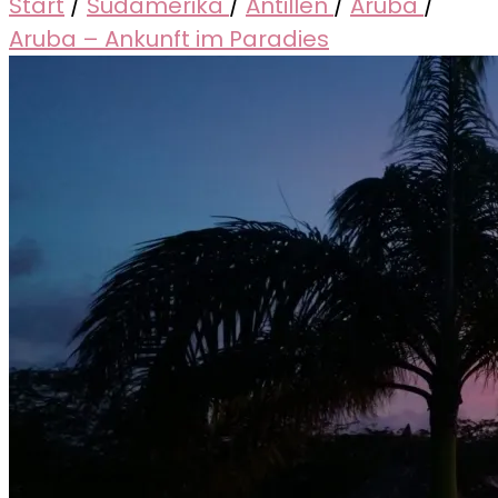
Start
/
Südamerika
/
Antillen
/
Aruba
/
Aruba – Ankunft im Paradies