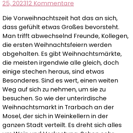
zu
25, 2023
12 Kommentare
Unterirdischer
Die Vorweihnachtszeit hat das an sich,
Weihnachtsmarkt
dass gefühlt etwas Großes bevorsteht.
in
Man trifft abwechselnd Freunde, Kollegen,
Traben-
die ersten Weihnachtsfeiern werden
Trarbach
abgehalten. Es gibt Weihnachtsmärkte,
die meisten irgendwie alle gleich, doch
einige stechen heraus, sind etwas
Besonderes. Sind es wert, einen weiten
Weg auf sich zu nehmen, um sie zu
besuchen. So wie der unterirdische
Weihnachtsmarkt in Trarbach an der
Mosel, der sich in Weinkellern in der
ganzen Stadt verteilt. Es dreht sich alles