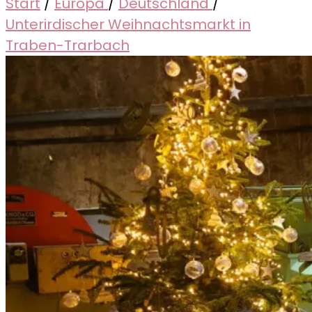
Start
/
Europa
/
Deutschland
/
Unterirdischer Weihnachtsmarkt in
Traben-Trarbach