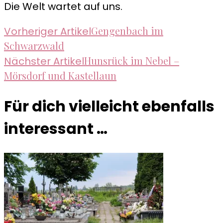
Die Welt wartet auf uns.
Beitragsnavigation
Gengenbach im
Vorheriger Artikel
Schwarzwald
Hunsrück im Nebel –
Nächster Artikel
Mörsdorf und Kastellaun
Für dich vielleicht ebenfalls
interessant …