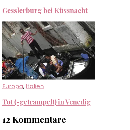
Gesslerburg bei Küssnacht
Europa
,
Italien
Tot (-getrampelt) in Venedig
12 Kommentare