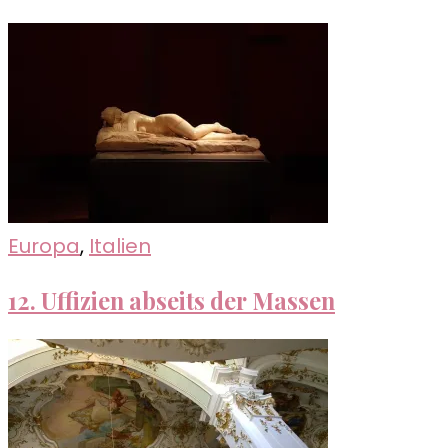
Europa
,
Italien
12. Uffizien abseits der Massen