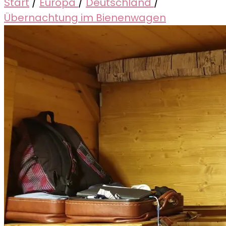
Start
/
Europa
/
Deutschland
/
Übernachtung im Bienenwagen