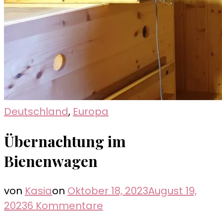
Deutschland
,
Europa
Übernachtung im
Bienenwagen
von
Kasia
on
Oktober 18, 2023
August 19,
zu
2023
6 Kommentare
Übernachtung