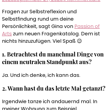
Self
Fragen zur Selbstreflexion und
sta
Selbstfindung rund um deine
–
Persönlichkeit, sagt Gina von
Passion of
the
Arts
zum neuen Fragenkatalog. Dem ist
imp
nichts hinzuzufügen. Viel Spaß 😉
of
bei
1. Betrachtest du manchmal Dinge von
ask
einem neutralen Standpunkt aus?
Ja. Und ich denke, ich kann das.
2. Wann hast du das letzte Mal getanzt?
Irgendwie tanze ich andauernd mal. In
meiner Wohnung zum Beispiel.