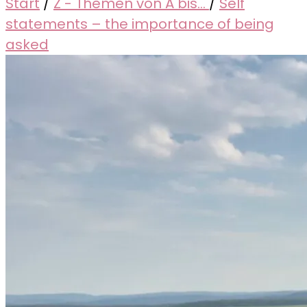
Start
/
Z - Themen von A bis...
/
Self
statements – the importance of being
asked