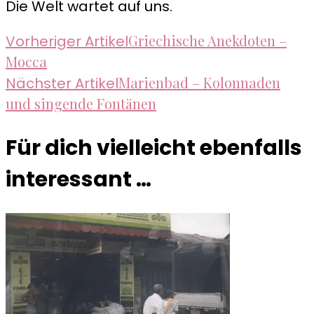
Die Welt wartet auf uns.
Beitragsnavigation
Griechische Anekdoten –
Vorheriger Artikel
Mocca
Marienbad – Kolonnaden
Nächster Artikel
und singende Fontänen
Für dich vielleicht ebenfalls
interessant …