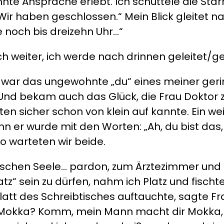
te Ansprache erlebt. Ich schüttele die Starr
ir haben geschlossen.“ Mein Blick gleitet na
e noch bis dreizehn Uhr…“
h weiter, ich werde nach drinnen geleitet/ge
 war das ungewohnte „du“ eines meiner geri
nd bekam auch das Glück, die Frau Doktor z
en sicher schon von klein auf kannte. Ein weit
nn er wurde mit den Worten: „Ah, du bist das,
so warteten wir beide.
echischen Seele… pardon, zum Ärztezimmer un
hatz“ sein zu dürfen, nahm ich Platz und fis
tt des Schreibtisches auftauchte, sagte Frau
t du Mokka? Komm, mein Mann macht dir Mokka,