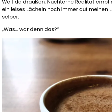
Welt da draußen. Nüchterne Realität empfing
ein leises Lächeln noch immer auf meinen Lip
selber:
„Was… war denn das?“