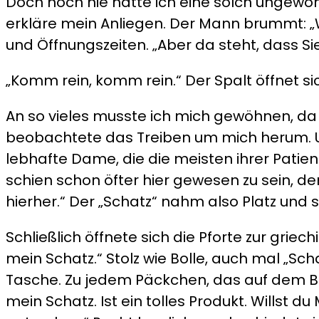
Doch noch nie hatte ich eine solch ungewohn
erkläre mein Anliegen. Der Mann brummt: „W
und Öffnungszeiten. „Aber da steht, dass Si
„Komm rein, komm rein.“ Der Spalt öffnet sic
An so vieles musste ich mich gewöhnen, da
beobachtete das Treiben um mich herum. U
lebhafte Dame, die die meisten ihrer Patient
schien schon öfter hier gewesen zu sein, de
hierher.“ Der „Schatz“ nahm also Platz und 
Schließlich öffnete sich die Pforte zur gri
mein Schatz.“ Stolz wie Bolle, auch mal „Sc
Tasche. Zu jedem Päckchen, das auf dem Bla
mein Schatz. Ist ein tolles Produkt. Wills