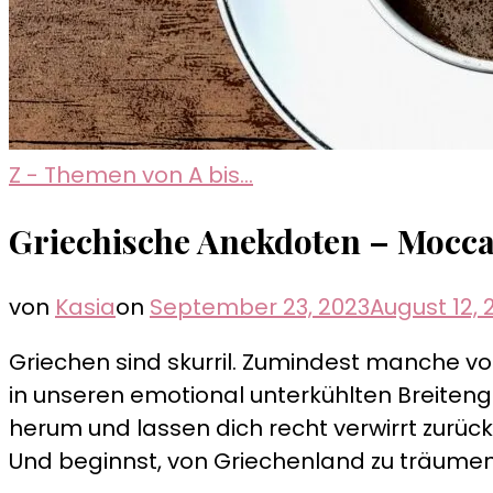
Z - Themen von A bis...
Griechische Anekdoten – Mocc
von
Kasia
on
September 23, 2023
August 12, 
Griechen sind skurril. Zumindest manche v
in unseren emotional unterkühlten Breitengr
herum und lassen dich recht verwirrt zurüc
Und beginnst, von Griechenland zu träumen