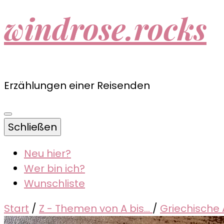
windrose.rocks
Erzählungen einer Reisenden
Schließen
Neu hier?
Wer bin ich?
Wunschliste
Start
/
Z - Themen von A bis...
/
Griechische