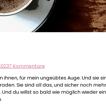
a
zu
2023
7 Kommentare
Griechische
on ihnen, für mein ungeübtes Auge. Und sie 
Anekdoten
aden. Sie sind all das, und sicher noch mehr
–
k. Und du willst so bald wie möglich wieder 
Mocca
.