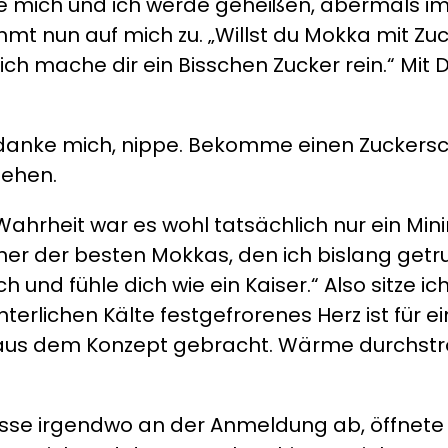
ie mich und ich werde geheißen, abermals i
mmt nun auf mich zu. „Willst du Mokka mit Zuc
ich mache dir ein Bisschen Zucker rein.“ Mit
anke mich, nippe. Bekomme einen Zuckersch
stehen.
In Wahrheit war es wohl tatsächlich nur ein M
iner der besten Mokkas, den ich bislang getr
dich und fühle dich wie ein Kaiser.“ Also sitze
interlichen Kälte festgefrorenes Herz ist für
e aus dem Konzept gebracht. Wärme durchstr
asse irgendwo an der Anmeldung ab, öffnete di