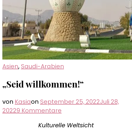
Asien
,
Saudi-Arabien
„Seid willkommen!“
von
Kasia
on
September 25, 2022
Juli 28,
zu
2022
9 Kommentare
„Seid
Kulturelle Weltsicht
willkommen!“