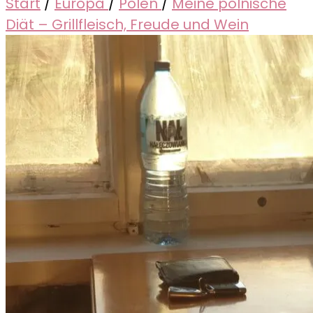
Start
/
Europa
/
Polen
/
Meine polnische
Diät – Grillfleisch, Freude und Wein