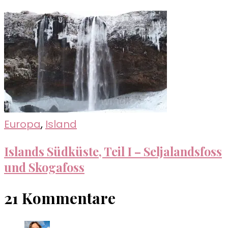
Europa
,
Island
Islands Südküste, Teil I – Seljalandsfoss
und Skogafoss
21 Kommentare