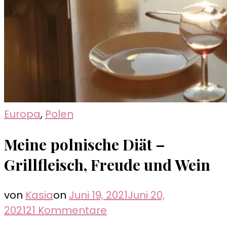
Europa
,
Polen
Meine polnische Diät –
Grillfleisch, Freude und Wein
von
Kasia
on
Juni 19, 2021
Juni 20,
zu
2021
21 Kommentare
Meine