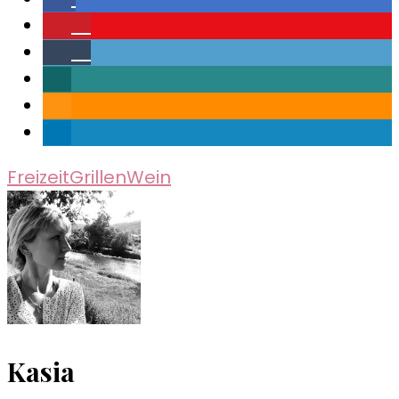
0
0
Freizeit
Grillen
Wein
Kasia