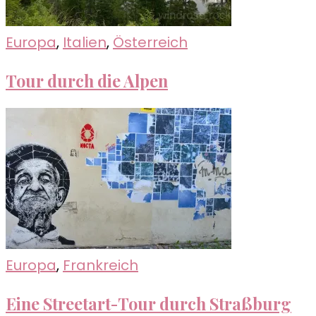
Europa
,
Italien
,
Österreich
Tour durch die Alpen
Europa
,
Frankreich
Eine Streetart-Tour durch Straßburg