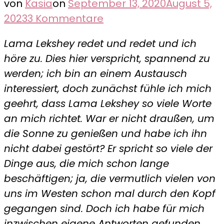
von
Kasia
on
September 13, 2020
August 5,
zu
2023
3 Kommentare
Warum
Lama Lekshey redet und redet und ich
wir
höre zu. Dies hier verspricht, spannend zu
zu
werden; ich bin an einem Austausch
schnell
interessiert, doch zunächst fühle ich mich
leben
geehrt, dass Lama Lekshey so viele Worte
–
an mich richtet. War er nicht draußen, um
Das
die Sonne zu genießen und habe ich ihn
Gespräch
nicht dabei gestört? Er spricht so viele der
mit
Dinge aus, die mich schon lange
einem
beschäftigen; ja, die vermutlich vielen von
Mönch
uns im Westen schon mal durch den Kopf
gegangen sind. Doch ich habe für mich
inzwischen eigene Antworten gefunden.