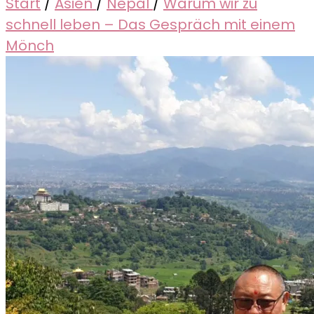
Start
/
Asien
/
Nepal
/
Warum wir zu
schnell leben – Das Gespräch mit einem
Mönch