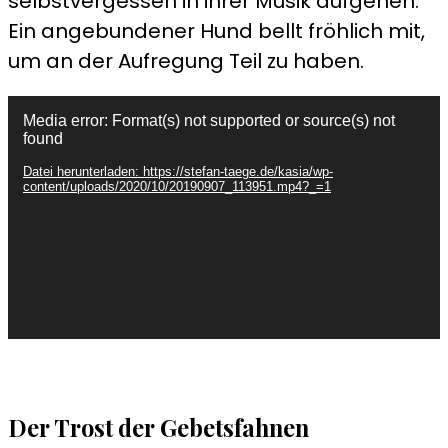
selbstvergessen in ihrer Musik aufgehen.
Ein angebundener Hund bellt fröhlich mit,
um an der Aufregung Teil zu haben.
Video-
Media error: Format(s) not supported or source(s) not
Player
found
Datei herunterladen: https://stefan-taege.de/kasia/wp-
content/uploads/2020/10/20190907_113951.mp4?_=1
Der Trost der Gebetsfahnen