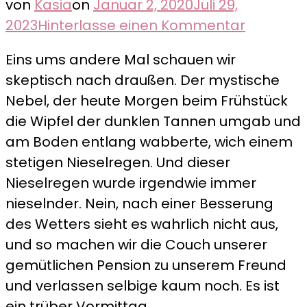
von
Kasia
on
Januar 2, 2020
Juli 29,
zu
2023
Hinterlasse einen Kommentar
Verhext
Eins ums andere Mal schauen wir
im
skeptisch nach draußen. Der mystische
Harz
Nebel, der heute Morgen beim Frühstück
–
die Wipfel der dunklen Tannen umgab und
Das
am Boden entlang wabberte, wich einem
Schokola
stetigen Nieselregen. Und dieser
in
Nieselregen wurde irgendwie immer
Wernige
nieselnder. Nein, nach einer Besserung
des Wetters sieht es wahrlich nicht aus,
und so machen wir die Couch unserer
gemütlichen Pension zu unserem Freund
und verlassen selbige kaum noch. Es ist
ein trüber Vormittag.