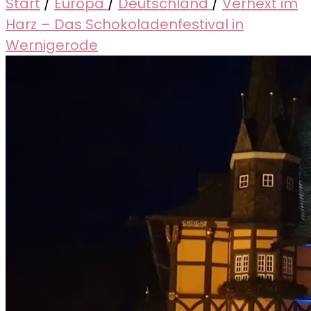
Start
/
Europa
/
Deutschland
/
Verhext im
Harz – Das Schokoladenfestival in
Wernigerode