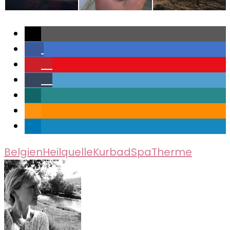
0
0
Belgien
Heilquelle
Kurbad
Spa
Therme