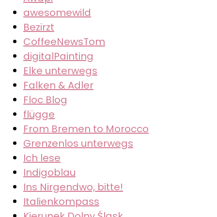
awesomewild
Bezirzt
CoffeeNewsTom
digitalPainting
Elke unterwegs
Falken & Adler
Floc Blog
flügge
From Bremen to Morocco
Grenzenlos unterwegs
Ich lese
Indigoblau
Ins Nirgendwo, bitte!
Italienkompass
Kierunek Dolny Śląsk