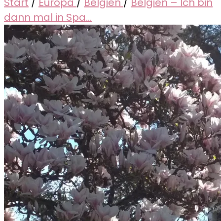
Start
/
Europa
/
Belgien
/
Belgien – Ich bin
dann mal in Spa…