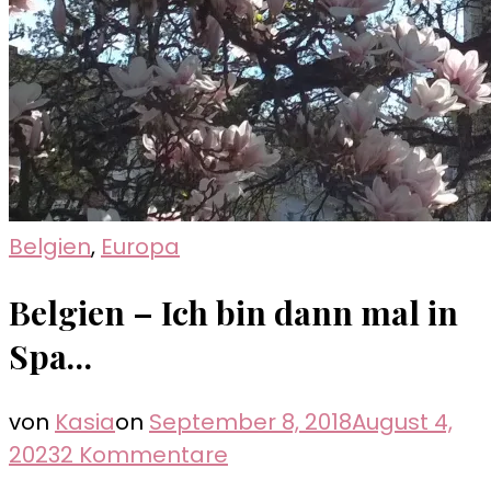
Belgien
,
Europa
Belgien – Ich bin dann mal in
Spa…
von
Kasia
on
September 8, 2018
August 4,
zu
2023
2 Kommentare
Belgien