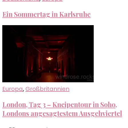
Ein Sommertag in Karlsruhe
Europa
,
Großbritannien
London, Tag 3 – Kneipentour in Soho,
Londons angesagtestem Ausgehviertel