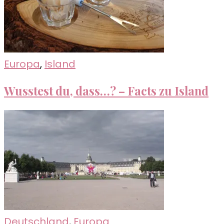
Europa
,
Island
Wusstest du, dass…? – Facts zu Island
Deutschland
,
Europa