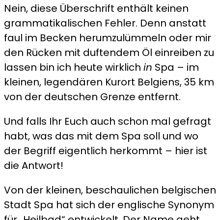
Nein, diese Überschrift enthält keinen
–
grammatikalischen Fehler. Denn anstatt
Ich
faul im Becken herumzulümmeln oder mir
bin
den Rücken mit duftendem Öl einreiben zu
dann
lassen bin ich heute wirklich
in
Spa – im
mal
kleinen, legendären Kurort Belgiens, 35 km
in
von der deutschen Grenze entfernt.
Spa…
Und falls Ihr Euch auch schon mal gefragt
habt, was das mit dem Spa soll und wo
der Begriff eigentlich herkommt – hier ist
die Antwort!
Von der kleinen, beschaulichen belgischen
Stadt Spa hat sich der englische Synonym
für „Heilbad“ entwickelt. Der Name geht