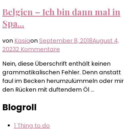
Belgien – Ich bin dann mal in
Spa…
von
Kasia
on
September 8, 2018
August 4,
zu
2023
2 Kommentare
Belgien
Nein, diese Überschrift enthält keinen
–
grammatikalischen Fehler. Denn anstatt
Ich
faul im Becken herumzulümmeln oder mir
bin
den Rücken mit duftendem Öl …
dann
mal
Blogroll
in
Spa…
1 Thing to do