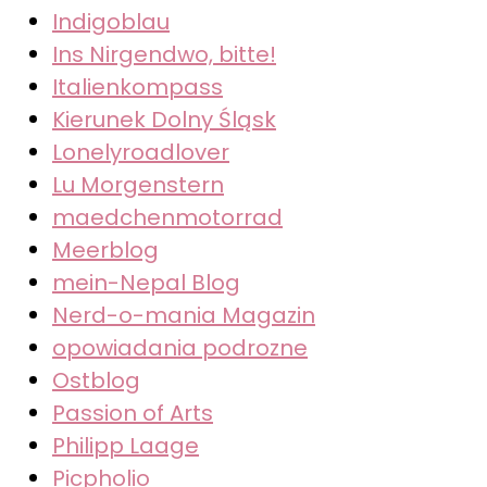
Indigoblau
Ins Nirgendwo, bitte!
Italienkompass
Kierunek Dolny Śląsk
Lonelyroadlover
Lu Morgenstern
maedchenmotorrad
Meerblog
mein-Nepal Blog
Nerd-o-mania Magazin
opowiadania podrozne
Ostblog
Passion of Arts
Philipp Laage
Picpholio