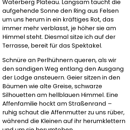
Waterberg Plateau. Langsam taucht die
a
aufgehende Sonne den Ring aus Felsen
meal,
um uns herum in ein kräftiges Rot, das
mamma!
immer mehr verblasst, je höher sie am
Himmel steht. Diesmal sitze ich auf der
Terrasse, bereit für das Spektakel.
Schnüre an Perlhühnern queren, als wir
den sandigen Weg entlang den Ausgang
der Lodge ansteuern. Geier sitzen in den
Bäumen wie alte Greise, schwarze
Silhouetten am hellblauen Himmel. Eine
Affenfamilie hockt am Straßenrand –
ruhig schaut die Affenmutter zu uns rüber,
während die Kleinen auf ihr herumklettern
und um sie herumtoben.