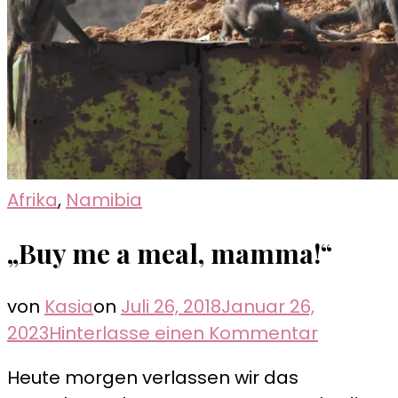
Afrika
,
Namibia
„Buy me a meal, mamma!“
von
Kasia
on
Juli 26, 2018
Januar 26,
zu
2023
Hinterlasse einen Kommentar
„Buy
Heute morgen verlassen wir das
me