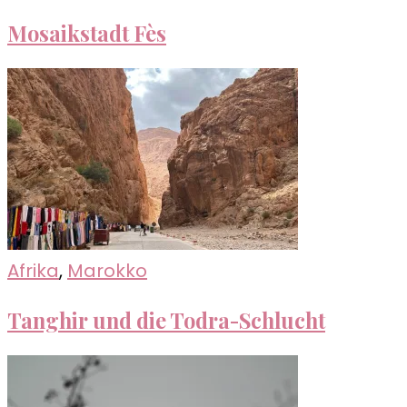
Mosaikstadt Fès
Afrika
,
Marokko
Tanghir und die Todra-Schlucht