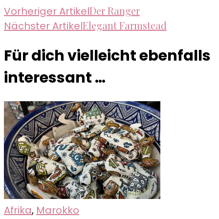
Beitragsnavigation
Der Ranger
Vorheriger Artikel
Elegant Farmstead
Nächster Artikel
Für dich vielleicht ebenfalls
interessant …
Afrika
,
Marokko