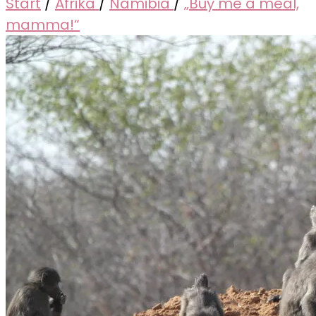
Start
/
Afrika
/
Namibia
/
„Buy me a meal,
mamma!“