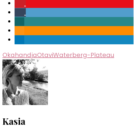
Okahandja
Otavi
Waterberg-Plateau
Kasia