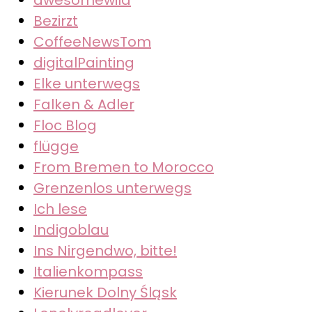
Bezirzt
CoffeeNewsTom
digitalPainting
Elke unterwegs
Falken & Adler
Floc Blog
flügge
From Bremen to Morocco
Grenzenlos unterwegs
Ich lese
Indigoblau
Ins Nirgendwo, bitte!
Italienkompass
Kierunek Dolny Śląsk