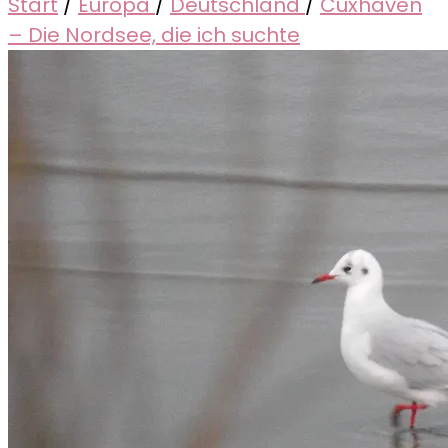
Start
/
Europa
/
Deutschland
/
Cuxhaven
– Die Nordsee, die ich suchte