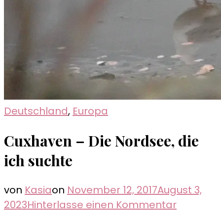
Deutschland
,
Europa
Cuxhaven – Die Nordsee, die
ich suchte
von
Kasia
on
November 12, 2017
August 3,
zu
2023
Hinterlasse einen Kommentar
Cuxhave