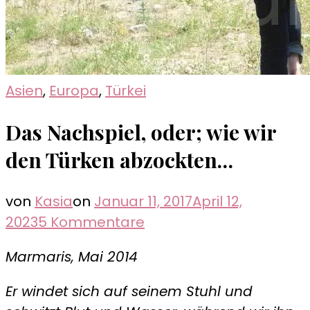
Asien
,
Europa
,
Türkei
Das Nachspiel, oder; wie wir
den Türken abzockten…
von
Kasia
on
Januar 11, 2017
April 12,
zu
2023
5 Kommentare
Das
Marmaris, Mai 2014
Nachspiel,
oder;
Er windet sich auf seinem Stuhl und
wie