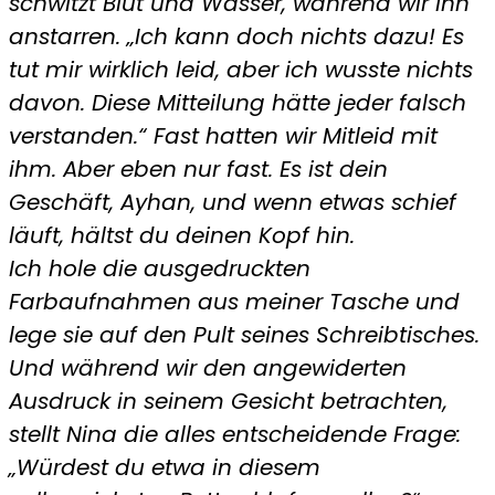
schwitzt Blut und Wasser, während wir ihn
wir
anstarren. „Ich kann doch nichts dazu! Es
den
tut mir wirklich leid, aber ich wusste nichts
Türken
davon. Diese Mitteilung hätte jeder falsch
abzockten…
verstanden.“ Fast hatten wir Mitleid mit
ihm. Aber eben nur fast. Es ist dein
Geschäft, Ayhan, und wenn etwas schief
läuft, hältst du deinen Kopf hin.
Ich hole die ausgedruckten
Farbaufnahmen aus meiner Tasche und
lege sie auf den Pult seines Schreibtisches.
Und während wir den angewiderten
Ausdruck in seinem Gesicht betrachten,
stellt Nina die alles entscheidende Frage:
„Würdest du etwa in diesem