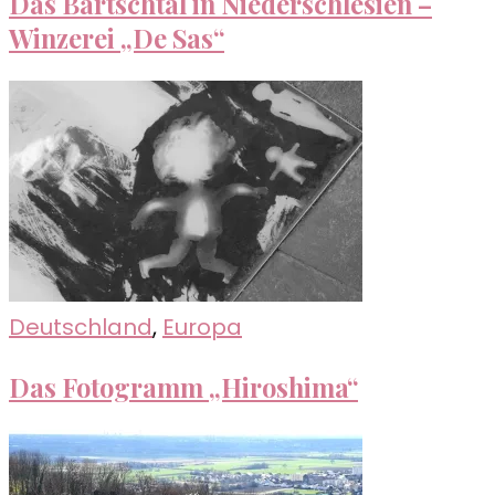
Das Bartschtal in Niederschlesien –
Winzerei „De Sas“
Deutschland
,
Europa
Das Fotogramm „Hiroshima“