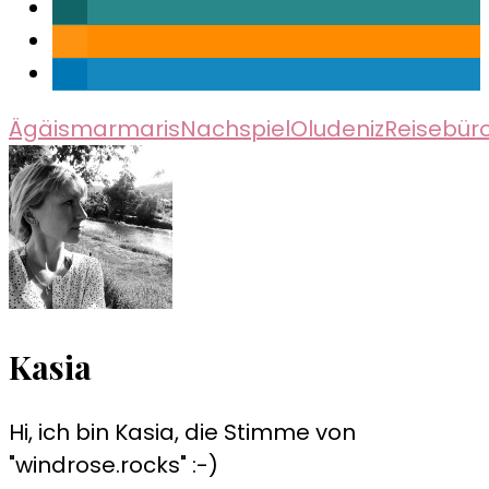
Ägäis
marmaris
Nachspiel
Oludeniz
Reisebür
Kasia
Hi, ich bin Kasia, die Stimme von
"windrose.rocks" :-)