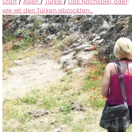
Start
/
Asien
/
Türkei
/
Das Nachspiel, oder;
wie wir den Türken abzockten…