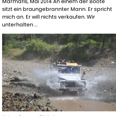
Marmaris, Mai 2014 An einem der Boote
Kapitän
sitzt ein braungebrannter Mann. Er spricht
und
mich an. Er will nichts verkaufen. Wir
sein
unterhalten …
Boot