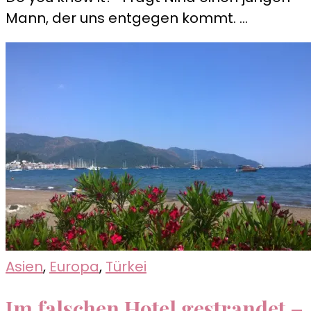
entlang
Mann, der uns entgegen kommt. …
der
Ägäis-
Küste
Asien
,
Europa
,
Türkei
Im falschen Hotel gestrandet –