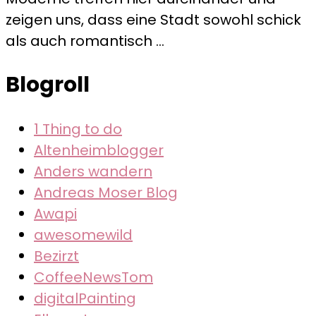
Viel
zeigen uns, dass eine Stadt sowohl schick
Metall
als auch romantisch …
und
Glas…
Blogroll
1 Thing to do
Altenheimblogger
Anders wandern
Andreas Moser Blog
Awapi
awesomewild
Bezirzt
CoffeeNewsTom
digitalPainting