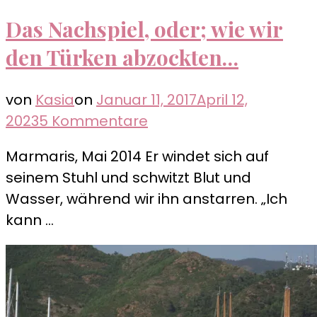
Das Nachspiel, oder; wie wir
den Türken abzockten…
von
Kasia
on
Januar 11, 2017
April 12,
zu
2023
5 Kommentare
Das
Marmaris, Mai 2014 Er windet sich auf
Nachspiel,
seinem Stuhl und schwitzt Blut und
oder;
Wasser, während wir ihn anstarren. „Ich
wie
kann …
wir
den
Türken
abzockten…