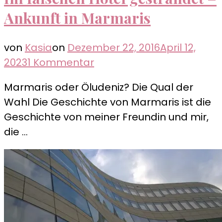
Ankunft in Marmaris
von
Kasia
on
Dezember 22, 2016
April 12,
zu
2023
1 Kommentar
Im
Marmaris oder Öludeniz? Die Qual der
falschen
Wahl Die Geschichte von Marmaris ist die
Hotel
Geschichte von meiner Freundin und mir,
gestrandet
die …
–
Ankunft
in
Marmaris