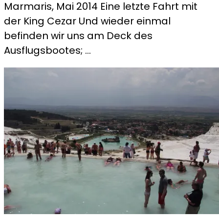
Marmaris, Mai 2014 Eine letzte Fahrt mit
–
der King Cezar Und wieder einmal
Der
befinden wir uns am Deck des
letzte
Ausflugsbootes; …
Tag
und
ein
kleiner
Rückblick