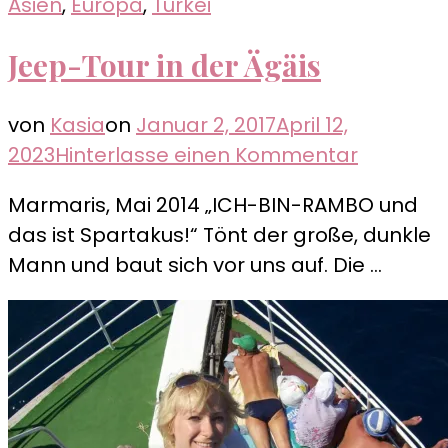
Asien
,
Europa
,
Türkei
Jeep-Tour in der Ägäis
von
Kasia
on
Januar 2, 2017
April 12,
zu
2023
Hinterlasse einen Kommentar
Jeep-
Marmaris, Mai 2014 „ICH-BIN-RAMBO und
Tour
das ist Spartakus!“ Tönt der große, dunkle
in
Mann und baut sich vor uns auf. Die …
der
Ägäis