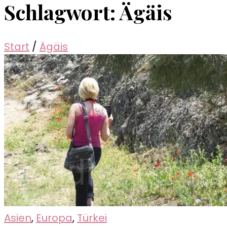
Schlagwort:
Ägäis
Start
/
Ägäis
Asien
,
Europa
,
Türkei