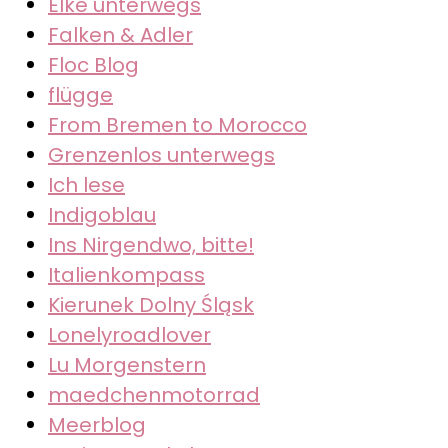
Elke unterwegs
Falken & Adler
Floc Blog
flügge
From Bremen to Morocco
Grenzenlos unterwegs
Ich lese
Indigoblau
Ins Nirgendwo, bitte!
Italienkompass
Kierunek Dolny Śląsk
Lonelyroadlover
Lu Morgenstern
maedchenmotorrad
Meerblog