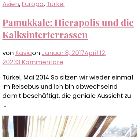
Asien
,
Europa
,
Türkei
Pamukkale: Hierapolis und die
Kalksinterterrassen
von
Kasia
on
Januar 8, 2017
April 12,
zu
2023
3 Kommentare
Pamukkale:
Türkei, Mai 2014 So sitzen wir wieder einmal
Hierapolis
im Reisebus und ich bin abwechselnd
und
damit beschäftigt, die geniale Aussicht zu
die
…
Kalksinterterrassen