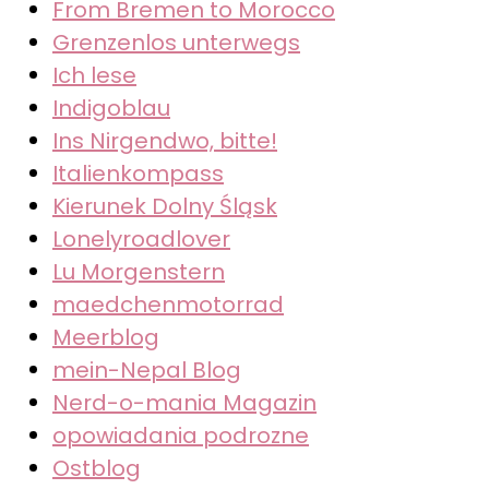
From Bremen to Morocco
Grenzenlos unterwegs
Ich lese
Indigoblau
Ins Nirgendwo, bitte!
Italienkompass
Kierunek Dolny Śląsk
Lonelyroadlover
Lu Morgenstern
maedchenmotorrad
Meerblog
mein-Nepal Blog
Nerd-o-mania Magazin
opowiadania podrozne
Ostblog