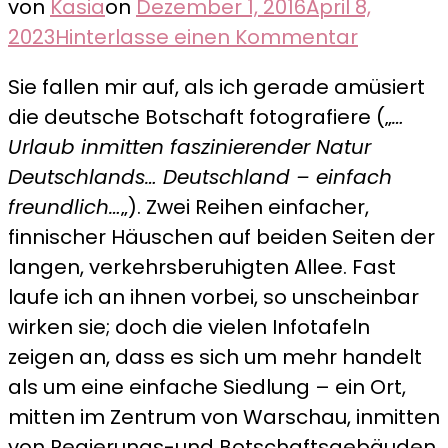
von
Kasia
on
Dezember 1, 2016
April 8,
zu
2023
Hinterlasse einen Kommentar
Ein
Sie fallen mir auf, als ich gerade amüsiert
kleines,
die deutsche Botschaft fotografiere („
…
finnische
Urlaub inmitten faszinierender Natur
Dorf
Deutschlands… Deutschland – einfach
mitten
freundlich…
„). Zwei Reihen einfacher,
in
finnischer Häuschen auf beiden Seiten der
Warscha
langen, verkehrsberuhigten Allee. Fast
versteck
laufe ich an ihnen vorbei, so unscheinbar
–
wirken sie;
doch die vielen Infotafeln
Jazdów
zeigen an, dass es sich um mehr handelt
als um eine einfache Siedlung – ein Ort,
mitten im Zentrum von Warschau, inmitten
von Regierungs-und Botschaftsgebäuden,