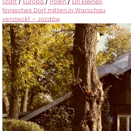
Start
/
Europa
/
Polen
/
Ein kleines,
finnisches Dorf mitten in Warschau
versteckt – Jazdów