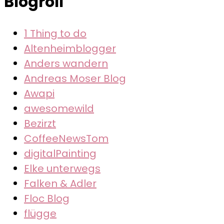
Blogroll
1 Thing to do
Altenheimblogger
Anders wandern
Andreas Moser Blog
Awapi
awesomewild
Bezirzt
CoffeeNewsTom
digitalPainting
Elke unterwegs
Falken & Adler
Floc Blog
flügge