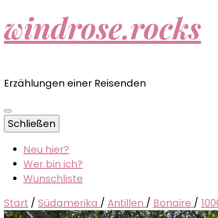
windrose.rocks
Erzählungen einer Reisenden
Schließen
Neu hier?
Wer bin ich?
Wunschliste
Start
/
Südamerika
/
Antillen
/
Bonaire
/
100