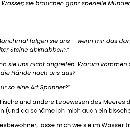
geiler
 Wasser; sie brauchen ganz spezielle Münder,
Schnorchelspot
nchmal folgen sie uns – wenn mir das dann
iter Steine abknabbern.“
enn sie uns nicht angreifen: Warum kommen s
en die Hände nach uns aus?“
nur so eine Art Spanner?“
h Fische und andere Lebewesen des Meeres 
 (und da schäme ich mich auch ein bisschen f
esbewohner, lasse mich wie sie im Wasser tr