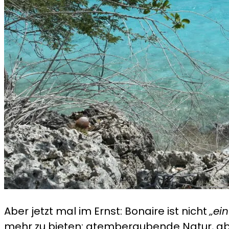
Aber jetzt mal im Ernst: Bonaire ist nicht
„ei
mehr zu bieten: atemberaubende Natur, abwe