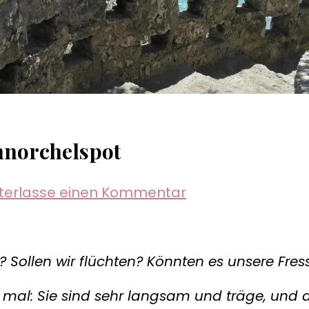
chnorchelspot
zu
nterlasse einen Kommentar
1000
Steps
–
Sollen wir flüchten? Könnten es unsere Fress
Ein
sehr
u mal: Sie sind sehr langsam und träge, und d