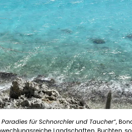
n Paradies für Schnorchler und Taucher“
, Bon
chlungsreiche Landschaften, Buchten, so tü