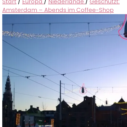
Start
/
Europa
/
Niederlande
/
Geschützt:
Amsterdam – Abends im Coffee-Shop