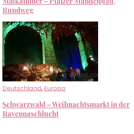
Maikammer – Pfälzer Mandelpfad,
Rundweg
Deutschland
,
Europa
Schwarzwald – Weihnachtsmarkt in der
Ravennaschlucht