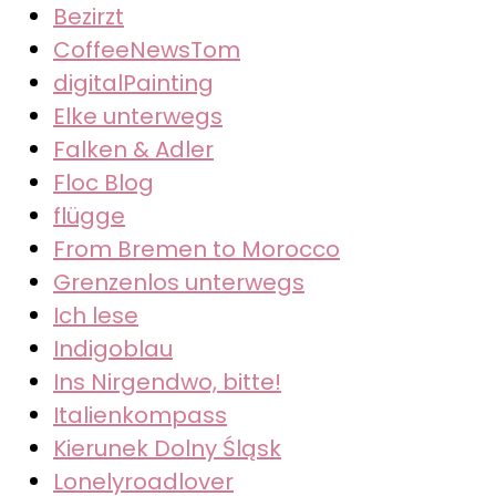
Bezirzt
CoffeeNewsTom
digitalPainting
Elke unterwegs
Falken & Adler
Floc Blog
flügge
From Bremen to Morocco
Grenzenlos unterwegs
Ich lese
Indigoblau
Ins Nirgendwo, bitte!
Italienkompass
Kierunek Dolny Śląsk
Lonelyroadlover