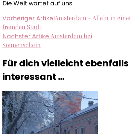
Die Welt wartet auf uns.
Beitragsnavigation
Amsterdam – Allein in einer
Vorheriger Artikel
fremden Stadt
Amsterdam bei
Nächster Artikel
Sonnenschein
Für dich vielleicht ebenfalls
interessant …