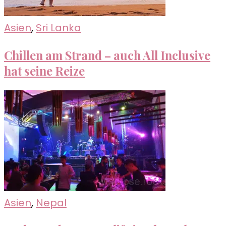
Asien
,
Sri Lanka
Chillen am Strand – auch All Inclusive
hat seine Reize
Asien
,
Nepal