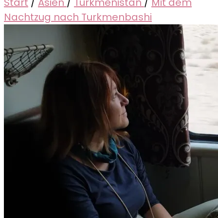
Start
/
Asien
/
Turkmenistan
/
Mit dem
Nachtzug nach Turkmenbashi