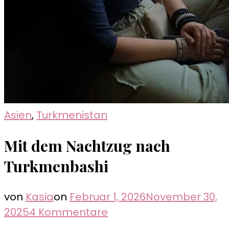
Asien
,
Turkmenistan
Mit dem Nachtzug nach
Turkmenbashi
von
Kasia
on
Februar 1, 2026
November 30,
zu
2025
4 Kommentare
Mit