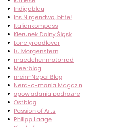
Ich lese
Indigoblau
Ins Nirgendwo, bitte!
Italienkompass
Kierunek Dolny Śląsk
Lonelyroadlover
Lu Morgenstern
maedchenmotorrad
Meerblog
mein-Nepal Blog
Nerd-o-mania Magazin
opowiadania podrozne
Ostblog
Passion of Arts
Philipp Laage