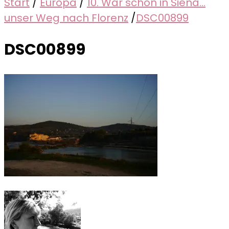
Start
/
Europa
/
10. War schön in Siena...
unser Weg nach Florenz
/
DSC00899
DSC00899