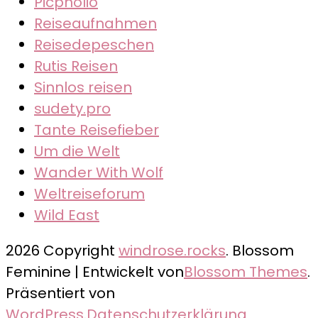
Picpholio
Reiseaufnahmen
Reisedepeschen
Rutis Reisen
Sinnlos reisen
sudety.pro
Tante Reisefieber
Um die Welt
Wander With Wolf
Weltreiseforum
Wild East
2026 Copyright
windrose.rocks
.
Blossom
Feminine | Entwickelt von
Blossom Themes
.
Präsentiert von
WordPress
.
Datenschutzerklärung