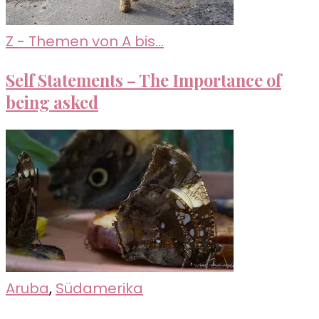
Z - Themen von A bis...
Self Statements – The Importance of
being asked
Aruba
,
Südamerika