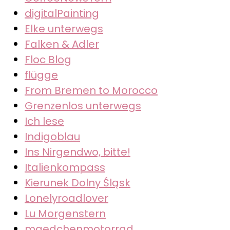
digitalPainting
Elke unterwegs
Falken & Adler
Floc Blog
flügge
From Bremen to Morocco
Grenzenlos unterwegs
Ich lese
Indigoblau
Ins Nirgendwo, bitte!
Italienkompass
Kierunek Dolny Śląsk
Lonelyroadlover
Lu Morgenstern
maedchenmotorrad