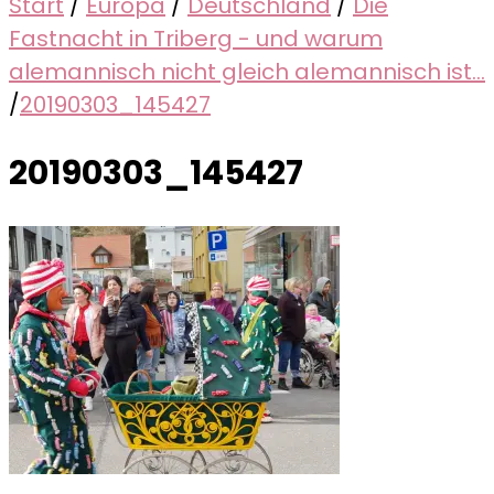
Start
/
Europa
/
Deutschland
/
Die
Fastnacht in Triberg - und warum
alemannisch nicht gleich alemannisch ist...
/
20190303_145427
20190303_145427