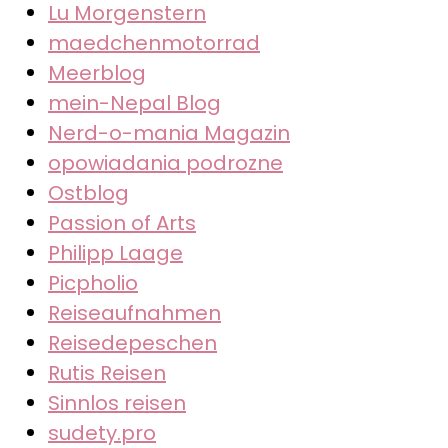
Lu Morgenstern
maedchenmotorrad
Meerblog
mein-Nepal Blog
Nerd-o-mania Magazin
opowiadania podrozne
Ostblog
Passion of Arts
Philipp Laage
Picpholio
Reiseaufnahmen
Reisedepeschen
Rutis Reisen
Sinnlos reisen
sudety.pro