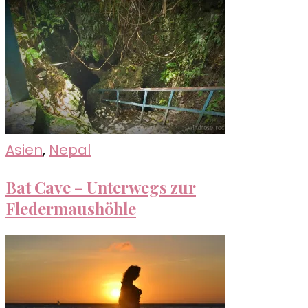
Asien
,
Nepal
Bat Cave – Unterwegs zur
Fledermaushöhle