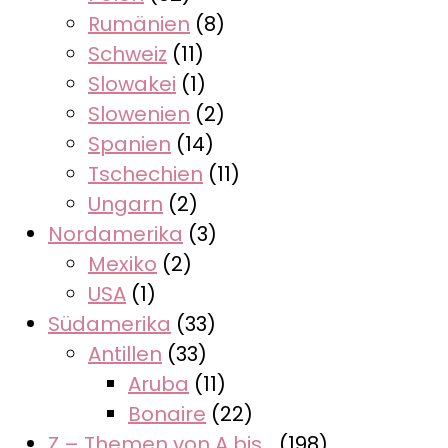
Rumänien
(8)
Schweiz
(11)
Slowakei
(1)
Slowenien
(2)
Spanien
(14)
Tschechien
(11)
Ungarn
(2)
Nordamerika
(3)
Mexiko
(2)
USA
(1)
Südamerika
(33)
Antillen
(33)
Aruba
(11)
Bonaire
(22)
Z – Themen von A bis…
(198)