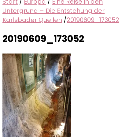
Start
/
Europa
/
Eine Reise in den
Untergrund – Die Entstehung der
Karlsbader Quellen
/
20190609_173052
20190609_173052