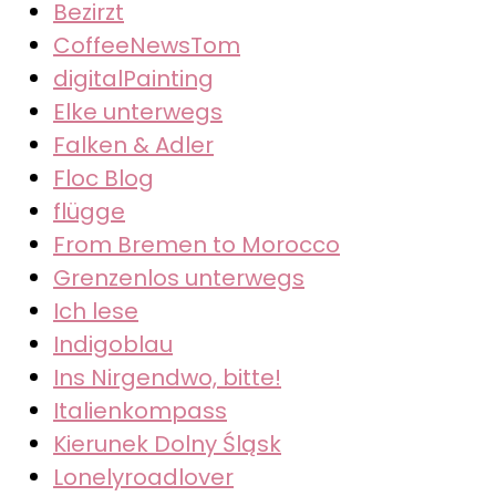
Bezirzt
CoffeeNewsTom
digitalPainting
Elke unterwegs
Falken & Adler
Floc Blog
flügge
From Bremen to Morocco
Grenzenlos unterwegs
Ich lese
Indigoblau
Ins Nirgendwo, bitte!
Italienkompass
Kierunek Dolny Śląsk
Lonelyroadlover