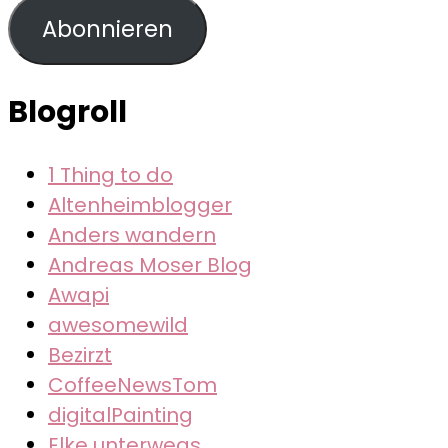
Adresse
Abonnieren
Blogroll
1 Thing to do
Altenheimblogger
Anders wandern
Andreas Moser Blog
Awapi
awesomewild
Bezirzt
CoffeeNewsTom
digitalPainting
Elke unterwegs