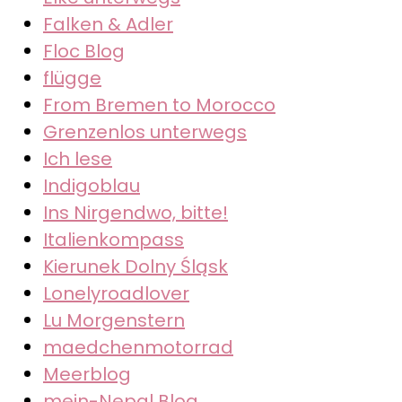
Falken & Adler
Floc Blog
flügge
From Bremen to Morocco
Grenzenlos unterwegs
Ich lese
Indigoblau
Ins Nirgendwo, bitte!
Italienkompass
Kierunek Dolny Śląsk
Lonelyroadlover
Lu Morgenstern
maedchenmotorrad
Meerblog
mein-Nepal Blog