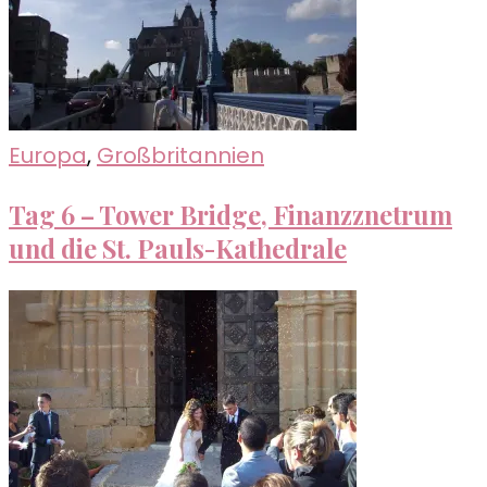
Europa
,
Großbritannien
Tag 6 – Tower Bridge, Finanzznetrum
und die St. Pauls-Kathedrale