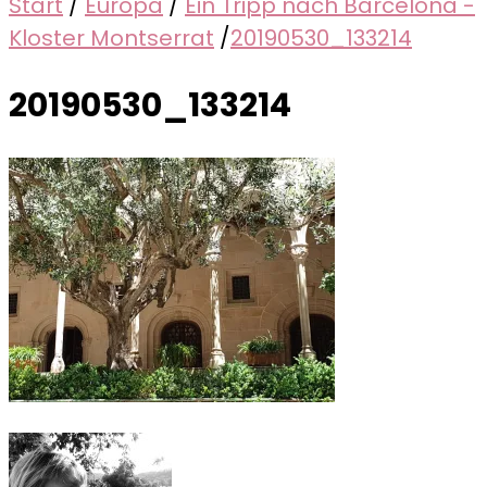
Start
/
Europa
/
Ein Tripp nach Barcelona -
Kloster Montserrat
/
20190530_133214
20190530_133214