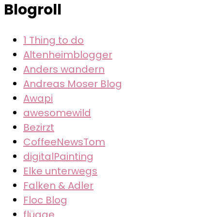
Blogroll
1 Thing to do
Altenheimblogger
Anders wandern
Andreas Moser Blog
Awapi
awesomewild
Bezirzt
CoffeeNewsTom
digitalPainting
Elke unterwegs
Falken & Adler
Floc Blog
flügge