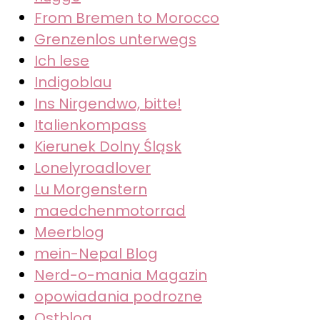
From Bremen to Morocco
Grenzenlos unterwegs
Ich lese
Indigoblau
Ins Nirgendwo, bitte!
Italienkompass
Kierunek Dolny Śląsk
Lonelyroadlover
Lu Morgenstern
maedchenmotorrad
Meerblog
mein-Nepal Blog
Nerd-o-mania Magazin
opowiadania podrozne
Ostblog