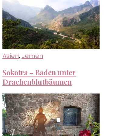
Asien
,
Jemen
Sokotra – Baden unter
Drachenblutbäumen