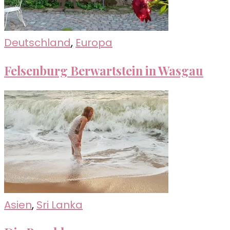
Deutschland
,
Europa
Felsenburg Berwartstein in Wasgau
Asien
,
Sri Lanka