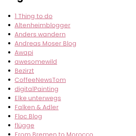
1 Thing to do
Altenheimblogger
Anders wandern
Andreas Moser Blog
Awapi
awesomewild
Bezirzt
CoffeeNewsTom
digitalPainting
Elke unterwegs
Falken & Adler
Floc Blog
flügge
From Bremen to Morocco