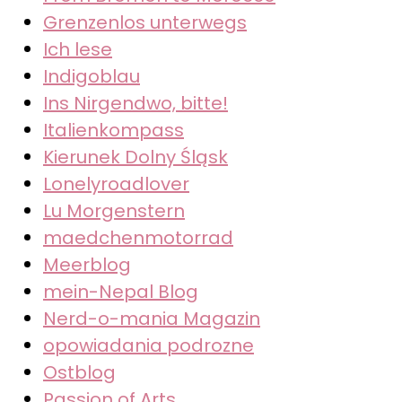
Grenzenlos unterwegs
Ich lese
Indigoblau
Ins Nirgendwo, bitte!
Italienkompass
Kierunek Dolny Śląsk
Lonelyroadlover
Lu Morgenstern
maedchenmotorrad
Meerblog
mein-Nepal Blog
Nerd-o-mania Magazin
opowiadania podrozne
Ostblog
Passion of Arts