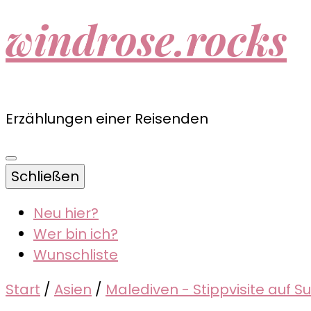
windrose.rocks
Erzählungen einer Reisenden
Schließen
Neu hier?
Wer bin ich?
Wunschliste
Start
/
Asien
/
Malediven - Stippvisite auf S