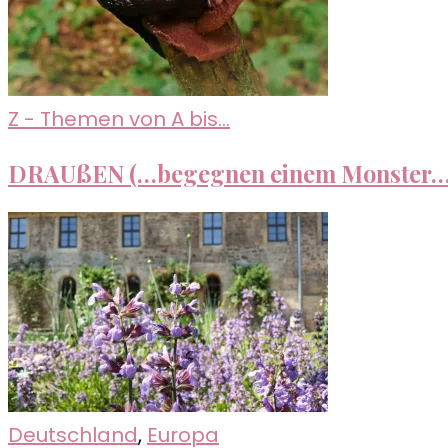
Z - Themen von A bis...
DRAUßEN (…begegnen einem Monster…
Deutschland
,
Europa