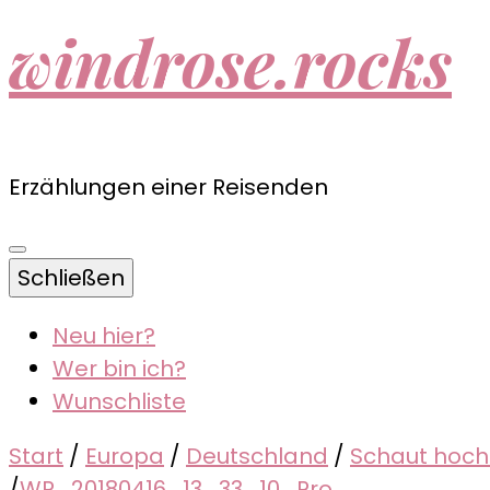
windrose.rocks
Erzählungen einer Reisenden
Schließen
Neu hier?
Wer bin ich?
Wunschliste
Start
/
Europa
/
Deutschland
/
Schaut hoch 
/
WP_20180416_13_33_10_Pro