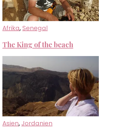
Afrika
,
Senegal
The King of the beach
Asien
,
Jordanien