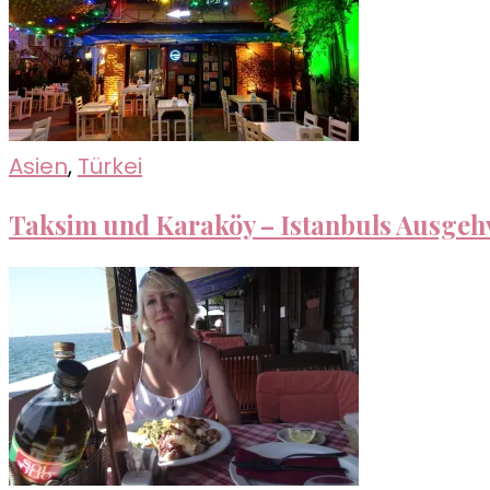
Asien
,
Türkei
Taksim und Karaköy – Istanbuls Ausgehv