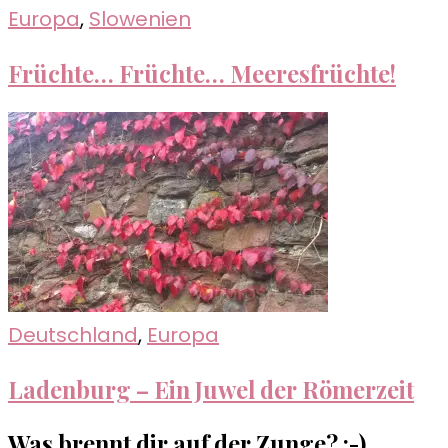
Europa
,
Slowenien
Früchte… Früchte… Meeresfrüchte!
Deutschland
,
Europa
Ladenburg – Ein Juwel der Römerzeit
Was brennt dir auf der Zunge? ;-)