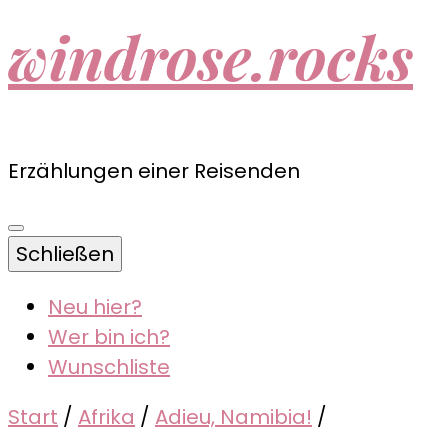
windrose.rocks
Erzählungen einer Reisenden
Schließen
Neu hier?
Wer bin ich?
Wunschliste
Start
/
Afrika
/
Adieu, Namibia!
/