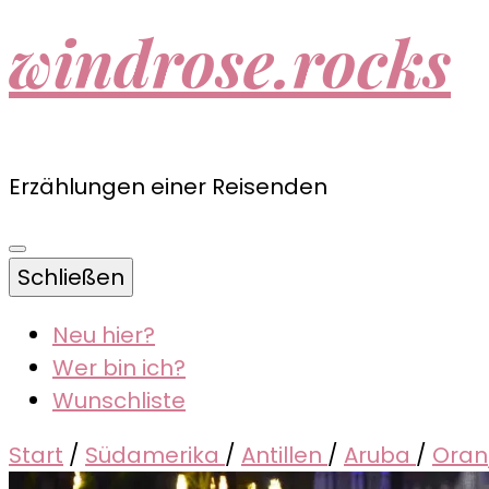
windrose.rocks
Erzählungen einer Reisenden
Schließen
Neu hier?
Wer bin ich?
Wunschliste
Start
/
Südamerika
/
Antillen
/
Aruba
/
Oranj