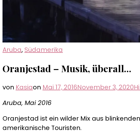
Aruba
,
Südamerika
Oranjestad – Musik, überall…
von
Kasia
on
Mai 17, 2016
November 3, 2020
H
Aruba, Mai 2016
Oranjestad ist ein wilder Mix aus blinkend
amerikanische Touristen.