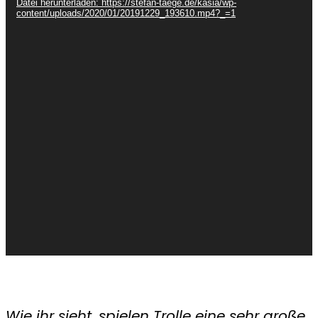
Datei herunterladen: https://stefan-taege.de/kasia/wp-
content/uploads/2020/01/20191229_193610.mp4?_=1
Wie ihr sieht, spielen Trolle eine sehr große