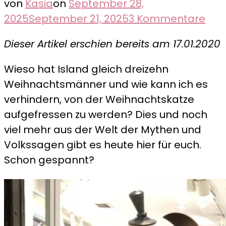
von
Kasia
on
September 28,
zu
2025
September 21, 2025
3 Kommentare
Von
Dieser Artikel erschien bereits am 17.01.2020
Trol
Gry
Wieso hat Island gleich dreizehn
und
Weihnachtsmänner und wie kann ich es
der
verhindern, von der Weihnachtskatze
Wei
aufgefressen zu werden? Dies und noch
–
viel mehr aus der Welt der Mythen und
Reyk
Volkssagen gibt es heute hier für euch.
in
Schon gespannt?
der
Vor