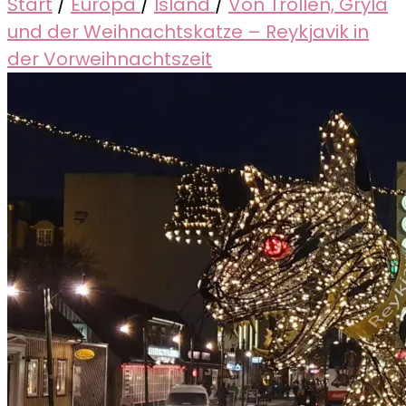
Start
/
Europa
/
Island
/
Von Trollen, Gryla
und der Weihnachtskatze – Reykjavik in
der Vorweihnachtszeit