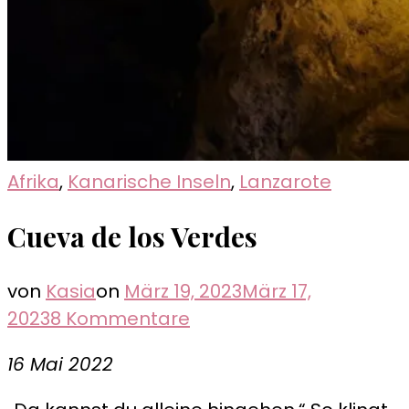
Afrika
,
Kanarische Inseln
,
Lanzarote
Cueva de los Verdes
von
Kasia
on
März 19, 2023
März 17,
zu
2023
8 Kommentare
Cueva
16 Mai 2022
de
los