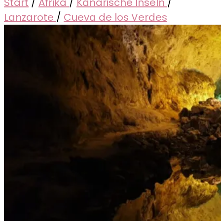
Start
/
Afrika
/
Kanarische Inseln
/
Lanzarote
/
Cueva de los Verdes